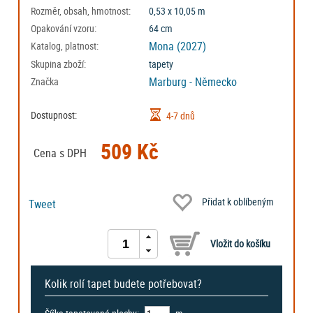
Rozměr, obsah, hmotnost:
0,53 x 10,05 m
Opakování vzoru:
64 cm
Mona (2027)
Katalog, platnost:
Skupina zboží:
tapety
Marburg - Německo
Značka
Dostupnost:
4-7 dnů
509 Kč
Cena s DPH
Přidat k oblíbeným
Tweet
Kolik rolí tapet budete potřebovat?