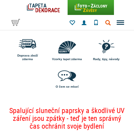
Doprava zboží
zdarma
Vzorky tapet zdarma
Rady, tipy, návody
O čem se mluví
Spalující sluneční paprsky a škodlivé UV
záření jsou zpátky - teď je ten správný
čas ochránit svoje bydlení