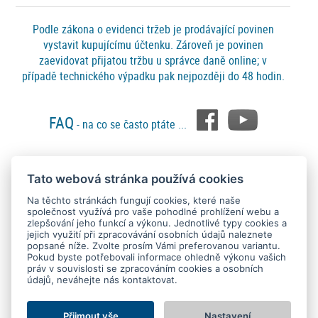
Podle zákona o evidenci tržeb je prodávající povinen
vystavit kupujícímu účtenku. Zároveň je povinen
zaevidovat přijatou tržbu u správce daně online; v
případě technického výpadku pak nejpozději do 48 hodin.
FAQ
- na co se často ptáte ...
Tato webová stránka používá cookies
Platební metody
Na těchto stránkách fungují cookies, které naše
společnost využívá pro vaše pohodlné prohlížení webu a
zlepšování jeho funkcí a výkonu. Jednotlivé typy cookies a
jejich využití při zpracovávání osobních údajů naleznete
popsané níže. Zvolte prosím Vámi preferovanou variantu.
Pokud byste potřebovali informace ohledně výkonu vašich
práv v souvislosti se zpracováním cookies a osobních
údajů, neváhejte nás kontaktovat.
Copyright © 2015 - 2026
SEO kvalitně
. All rights reserved.
Kontakt
Ochrana osobních údajů
O nás
Obchodní podmínky
Nastavení Cookies
Přijmout vše
Nastavení