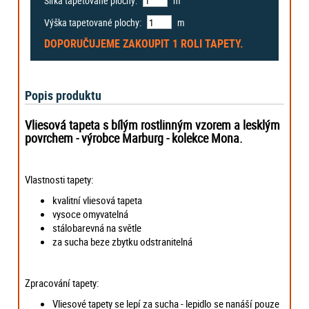
Šířka tapetované plochy:
m
Výška tapetované plochy:
m
DOPORUČUJEME ZAKOUPIT
1 ROLI
TAPETY.
Popis produktu
Vliesová tapeta s bílým rostlinným vzorem a lesklým
povrchem - výrobce
Marburg - kolekce Mona.
Vlastnosti tapety:
kvalitní vliesová tapeta
vysoce omyvatelná
stálobarevná na světle
za sucha beze zbytku odstranitelná
Zpracování tapety:
Vliesové tapety se lepí za sucha - lepidlo se nanáší pouze