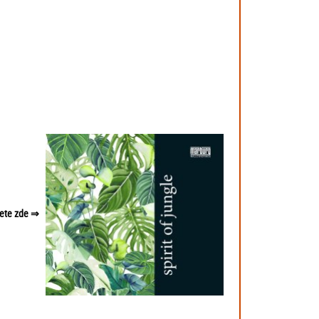
nete zde ⇒