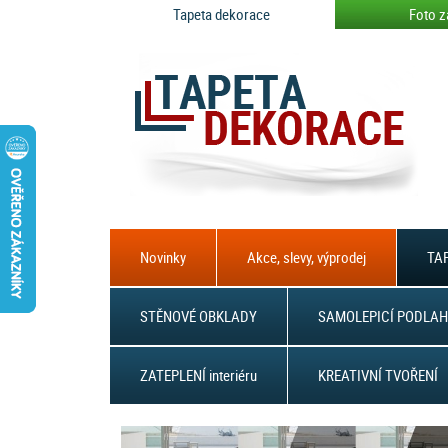
Tapeta dekorace
Foto z
Novinky
Akce, slevy, výprodej
TAP
STĚNOVÉ OBKLADY
SAMOLEPICÍ PODLAH
ZATEPLENÍ interiéru
KREATIVNÍ TVOŘENÍ