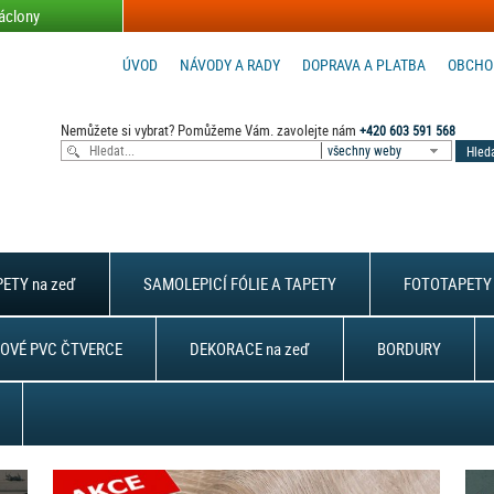
áclony
ÚVOD
NÁVODY A RADY
DOPRAVA A PLATBA
OBCHO
Nemůžete si vybrat? Pomůžeme Vám. zavolejte nám
+420 603 591 568
všechny weby
ETY na zeď
SAMOLEPICÍ FÓLIE A TAPETY
FOTOTAPETY 
OVÉ PVC ČTVERCE
DEKORACE na zeď
BORDURY