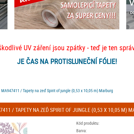
škodlivé UV záření jsou zpátky - teď je ten sprá
JE ČAS NA PROTISLUNEČNÍ FÓLIE!
 MA947411 / Tapety na zeď Spirit of jungle (0,53 x 10,05 m) Marburg
11 / TAPETY NA ZEĎ SPIRIT OF JUNGLE (0,53 X 10,05 M) 
Kód produktu:
Barva: