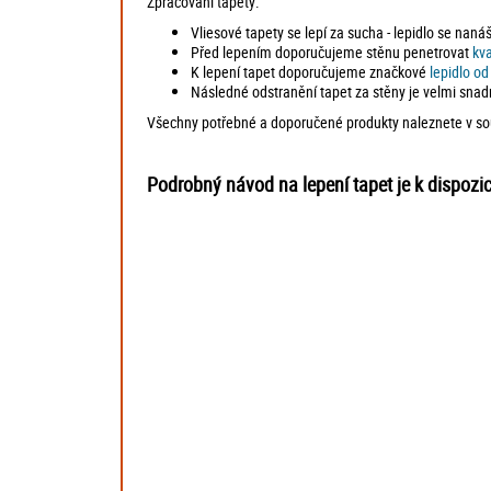
Zpracování tapety:
Vliesové tapety se lepí za sucha - lepidlo se naná
Před lepením doporučujeme stěnu penetrovat
kv
K lepení tapet doporučujeme značkové
lepidlo o
Následné odstranění tapet za stěny je velmi snad
Všechny potřebné a doporučené produkty naleznete v souv
Podrobný návod na lepení tapet je k dispozi