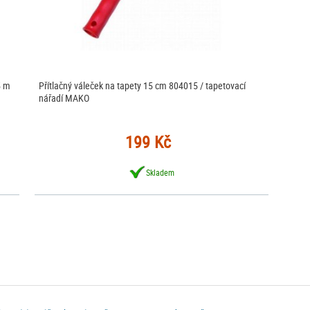
5 m
Přítlačný váleček na tapety 15 cm 804015 / tapetovací
nářadí MAKO
199 Kč
Skladem