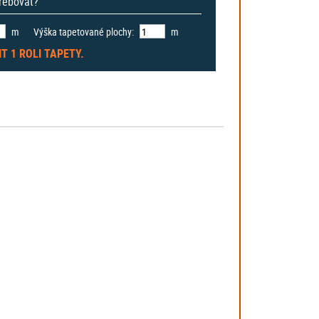
třebovat?
m
Výška tapetované plochy:
m
IT
1 ROLI
TAPETY.