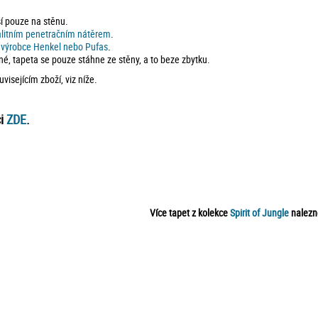
ší pouze na stěnu.
alitním penetračním nátěrem
.
d výrobce Henkel nebo Pufas
.
né, tapeta se pouze stáhne ze stěny, a to beze zbytku.
isejícím zboží, viz níže.
ci
ZDE
.
Více tapet z kolekce
Spirit of Jungle
nalez