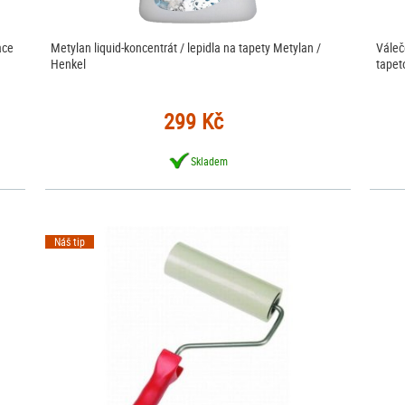
ace
Metylan liquid-koncentrát / lepidla na tapety Metylan /
Váleč
Henkel
tapet
299 Kč
Skladem
Náš tip