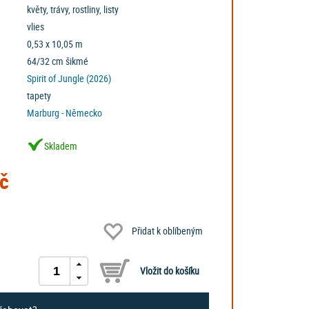
květy, trávy, rostliny, listy
vlies
0,53 x 10,05 m
64/32 cm šikmé
Spirit of Jungle (2026)
tapety
Marburg - Německo
Skladem
č
Přidat k oblíbeným