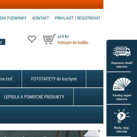
DNÍ PODMÍNKY
KONTAKT
PŘIHLÁSIT
/
REGISTROVAT
za 0 Kč
Vstoupit do košíku
Doprava zboží
zdarma
na zeď
FOTOTAPETY do kuchyně
LEPIDLA A POMOCNÉ PRODUKTY
Vzorky tapet
zdarma
Rady, tipy,
návody