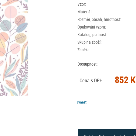
Vzor:
Materiál:
Rozměr, obsah, hmotnost:
Opakování vzoru:
Katalog, platnost:
Skupina zboží:
Značka
Dostupnost:
852 K
Cena s DPH
Tweet