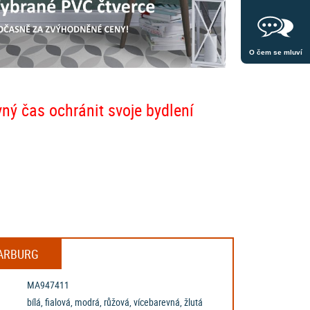
O čem se mluví
vný čas ochránit svoje bydlení
MARBURG
MA947411
bílá, fialová, modrá, růžová, vícebarevná, žlutá