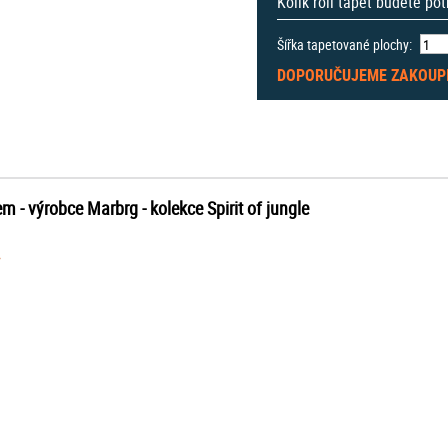
Kolik rolí tapet budete po
Šířka tapetované plochy:
DOPORUČUJEME ZAKOUP
em -
výrobce Marbrg - kolekce Spirit of jungle
.