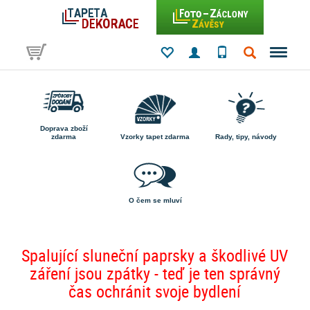
Doprava zboží
zdarma
Vzorky tapet zdarma
Rady, tipy, návody
O čem se mluví
Spalující sluneční paprsky a škodlivé UV
záření jsou zpátky - teď je ten správný
čas ochránit svoje bydlení