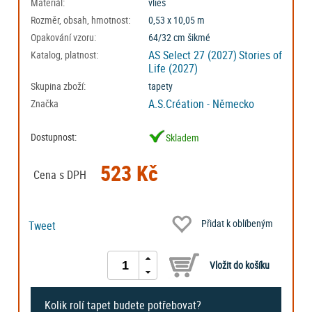
Materiál:
vlies
Rozměr, obsah, hmotnost:
0,53 x 10,05 m
Opakování vzoru:
64/32 cm šikmé
AS Select 27 (2027)
Stories of
Katalog, platnost:
Life (2027)
Skupina zboží:
tapety
A.S.Création - Německo
Značka
Dostupnost:
Skladem
523 Kč
Cena s DPH
Přidat k oblíbeným
Tweet
Kolik rolí tapet budete potřebovat?