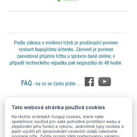
Podle zákona o evidenci tržeb je prodávající povinen
vystavit kupujícímu účtenku. Zároveň je povinen
zaevidovat přijatou tržbu u správce daně online; v
případě technického výpadku pak nejpozději do 48 hodin.
FAQ
- na co se často ptáte ...
Tato webová stránka používá cookies
Platební metody
Na těchto stránkách fungují cookies, které naše
společnost využívá pro vaše pohodlné prohlížení webu a
zlepšování jeho funkcí a výkonu. Jednotlivé typy cookies a
jejich využití při zpracovávání osobních údajů naleznete
popsané níže. Zvolte prosím Vámi preferovanou variantu.