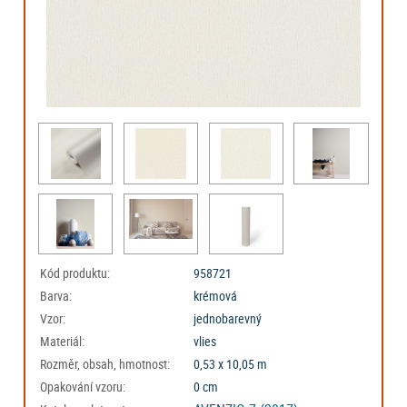
Kód produktu:
958721
Barva:
krémová
Vzor:
jednobarevný
Materiál:
vlies
Rozměr, obsah, hmotnost:
0,53 x 10,05 m
Opakování vzoru:
0 cm