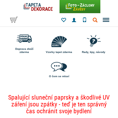
Doprava zboží
zdarma
Vzorky tapet zdarma
Rady, tipy, návody
O čem se mluví
Spalující sluneční paprsky a škodlivé UV
záření jsou zpátky - teď je ten správný
čas ochránit svoje bydlení