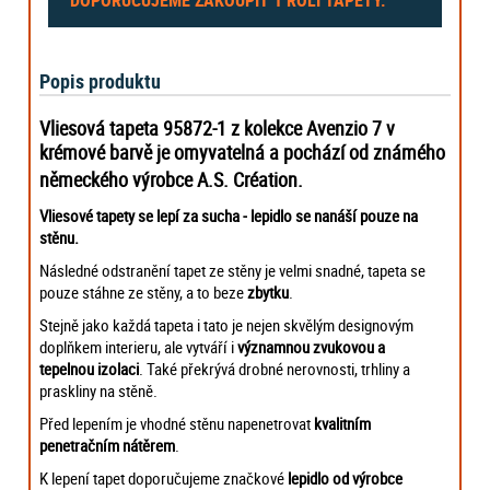
Popis produktu
Vliesová tapeta 95872-1 z kolekce Avenzio 7 v
krémové barvě je omyvatelná a
pochází od známého
německého výrobce A.S. Création.
Vliesové tapety se lepí za sucha - lepidlo se nanáší pouze na
stěnu.
Následné odstranění tapet ze stěny je velmi snadné, tapeta se
pouze stáhne ze stěny, a to beze
zbytku
.
Stejně jako každá tapeta i tato je nejen skvělým designovým
doplňkem interieru, ale vytváří i
významnou zvukovou a
tepelnou izolaci
. Také překrývá drobné nerovnosti, trhliny a
praskliny na stěně.
Před lepením je vhodné stěnu napenetrovat
kvalitním
penetračním nátěrem
.
K lepení tapet doporučujeme značkové
lepidlo od výrobce