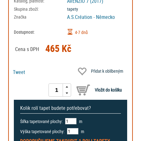
AVENZIO 7 (2017)
Katalog, platnost:
Skupina zboží:
tapety
A.S.Création - Německo
Značka
Dostupnost:
4-7 dnů
465 Kč
Cena s DPH
Přidat k oblíbeným
Tweet
Kolik rolí tapet budete potřebovat?
Šířka tapetované plochy:
m
Výška tapetované plochy:
m
DOPORUČUJEME ZAKOUPIT
1 ROLI
TAPETY.