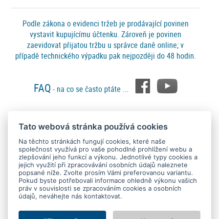
Podle zákona o evidenci tržeb je prodávající povinen
vystavit kupujícímu účtenku. Zároveň je povinen
zaevidovat přijatou tržbu u správce daně online; v
případě technického výpadku pak nejpozději do 48 hodin.
FAQ
- na co se často ptáte ...
Tato webová stránka používá cookies
Platební metody
Na těchto stránkách fungují cookies, které naše
společnost využívá pro vaše pohodlné prohlížení webu a
zlepšování jeho funkcí a výkonu. Jednotlivé typy cookies a
jejich využití při zpracovávání osobních údajů naleznete
popsané níže. Zvolte prosím Vámi preferovanou variantu.
Pokud byste potřebovali informace ohledně výkonu vašich
práv v souvislosti se zpracováním cookies a osobních
údajů, neváhejte nás kontaktovat.
Copyright © 2015 - 2026
SEO kvalitně
. All rights reserved.
Kontakt
Ochrana osobních údajů
O nás
Obchodní podmínky
Nastavení Cookies