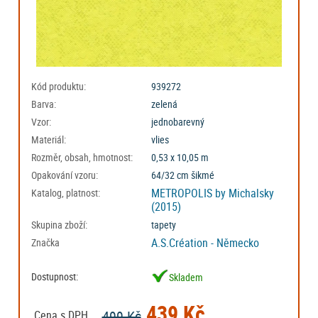
Kód produktu:
939272
Barva:
zelená
Vzor:
jednobarevný
Materiál:
vlies
Rozměr, obsah, hmotnost:
0,53 x 10,05 m
Opakování vzoru:
64/32 cm šikmé
METROPOLIS by Michalsky
Katalog, platnost:
(2015)
Skupina zboží:
tapety
A.S.Création - Německo
Značka
Dostupnost:
Skladem
439 Kč
499 Kč
Cena s DPH