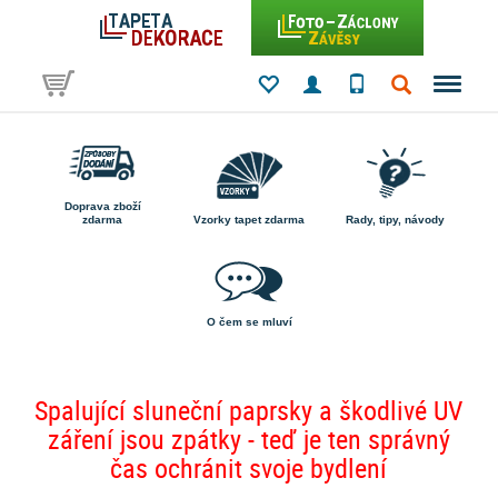
Doprava zboží
zdarma
Vzorky tapet zdarma
Rady, tipy, návody
O čem se mluví
Spalující sluneční paprsky a škodlivé UV
záření jsou zpátky - teď je ten správný
čas ochránit svoje bydlení