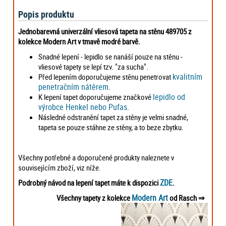
Popis produktu
Jednobarevná univerzální vliesová tapeta na stěnu 489705 z
kolekce Modern Art v tmavě modré barvě.
Snadné lepení - lepidlo se nanáší pouze na stěnu -
vliesové tapety se lepí tzv. "za sucha".
kvalitním
Před lepením doporučujeme stěnu penetrovat
penetračním nátěrem
.
lepidlo od
K lepení tapet doporučujeme značkové
výrobce Henkel nebo Pufas
.
Následné odstranění tapet za stěny je velmi snadné,
tapeta se pouze stáhne ze stěny, a to beze zbytku.
Všechny potřebné a doporučené produkty naleznete v
souvisejícím zboží, viz níže.
ZDE
Podrobný návod na lepení tapet máte k dispozici
.
Modern Art
Všechny tapety z kolekce
od Rasch
⇒