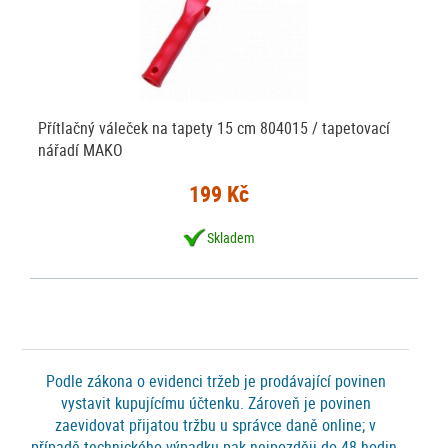
Přítlačný váleček na tapety 15 cm 804015 / tapetovací
nářadí MAKO
199 Kč
Skladem
Podle zákona o evidenci tržeb je prodávající povinen
vystavit kupujícímu účtenku. Zároveň je povinen
zaevidovat přijatou tržbu u správce daně online; v
případě technického výpadku pak nejpozději do 48 hodin.