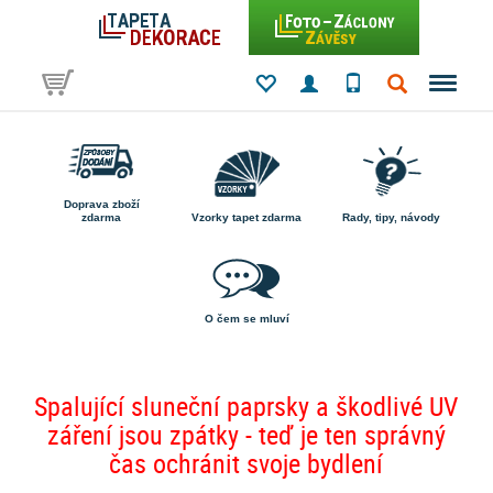
Doprava zboží
zdarma
Vzorky tapet zdarma
Rady, tipy, návody
O čem se mluví
Spalující sluneční paprsky a škodlivé UV
záření jsou zpátky - teď je ten správný
čas ochránit svoje bydlení