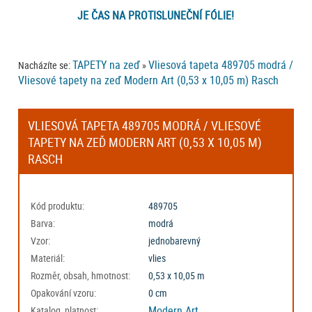
JE ČAS NA PROTISLUNEČNÍ FÓLIE!
TAPETY na zeď
Vliesová tapeta 489705 modrá /
Nacházíte se:
»
Vliesové tapety na zeď Modern Art (0,53 x 10,05 m) Rasch
VLIESOVÁ TAPETA 489705 MODRÁ / VLIESOVÉ
TAPETY NA ZEĎ MODERN ART (0,53 X 10,05 M)
RASCH
Kód produktu:
489705
Barva:
modrá
Vzor:
jednobarevný
Materiál:
vlies
Rozměr, obsah, hmotnost:
0,53 x 10,05 m
Opakování vzoru:
0 cm
Modern Art
Katalog, platnost: