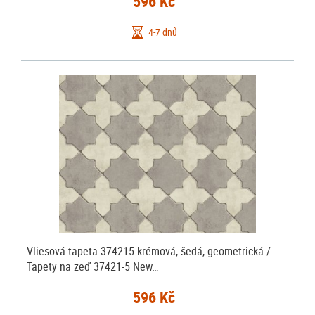
596 Kč
4-7 dnů
Vliesová tapeta 374215 krémová, šedá, geometrická /
Tapety na zeď 37421-5 New…
596 Kč