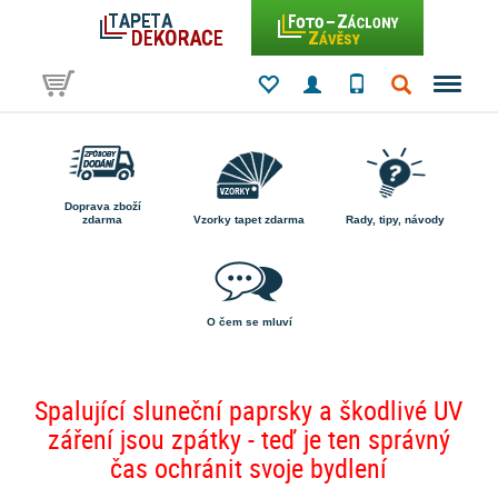
Doprava zboží
zdarma
Vzorky tapet zdarma
Rady, tipy, návody
O čem se mluví
Spalující sluneční paprsky a škodlivé UV
záření jsou zpátky - teď je ten správný
čas ochránit svoje bydlení