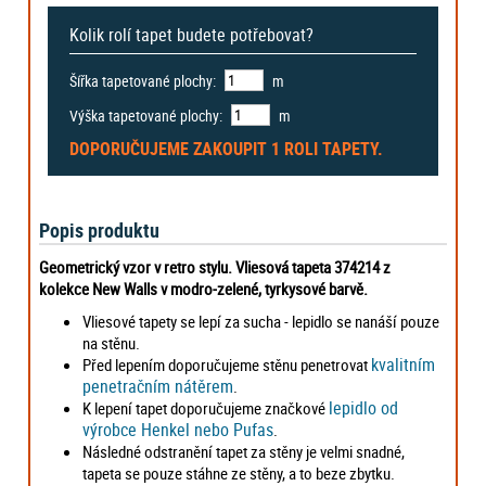
Kolik rolí tapet budete potřebovat?
Šířka tapetované plochy:
m
Výška tapetované plochy:
m
DOPORUČUJEME ZAKOUPIT
1 ROLI
TAPETY.
Popis produktu
Geometrický vzor v retro stylu. Vliesová tapeta 374214 z
kolekce New Walls v modro-zelené, tyrkysové barvě.
Vliesové tapety se lepí za sucha - lepidlo se nanáší pouze
na stěnu.
kvalitním
Před lepením doporučujeme stěnu penetrovat
penetračním nátěrem
.
lepidlo od
K lepení tapet doporučujeme značkové
výrobce Henkel nebo Pufas
.
Následné odstranění tapet za stěny je velmi snadné,
tapeta se pouze stáhne ze stěny, a to beze zbytku.