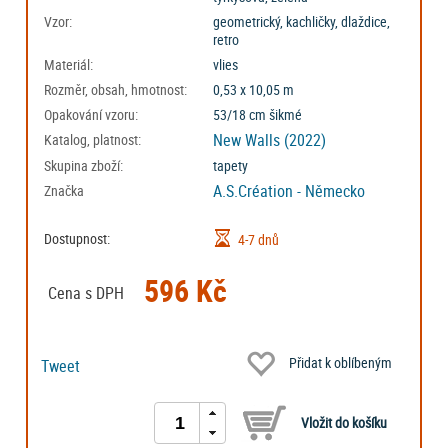
Vzor:
geometrický, kachličky, dlaždice,
retro
Materiál:
vlies
Rozměr, obsah, hmotnost:
0,53 x 10,05 m
Opakování vzoru:
53/18 cm šikmé
New Walls (2022)
Katalog, platnost:
Skupina zboží:
tapety
A.S.Création - Německo
Značka
Dostupnost:
4-7 dnů
596 Kč
Cena s DPH
Přidat k oblíbeným
Tweet