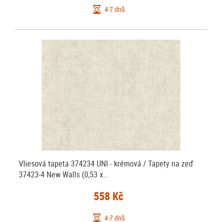
4-7 dnů
Vliesová tapeta 374234 UNI - krémová / Tapety na zeď
37423-4 New Walls (0,53 x…
558 Kč
4-7 dnů