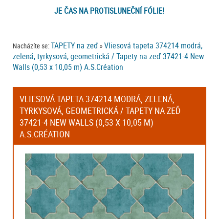
JE ČAS NA PROTISLUNEČNÍ FÓLIE!
TAPETY na zeď
Vliesová tapeta 374214 modrá,
Nacházíte se:
»
zelená, tyrkysová, geometrická / Tapety na zeď 37421-4 New
Walls (0,53 x 10,05 m) A.S.Création
VLIESOVÁ TAPETA 374214 MODRÁ, ZELENÁ,
TYRKYSOVÁ, GEOMETRICKÁ / TAPETY NA ZEĎ
37421-4 NEW WALLS (0,53 X 10,05 M)
A.S.CRÉATION