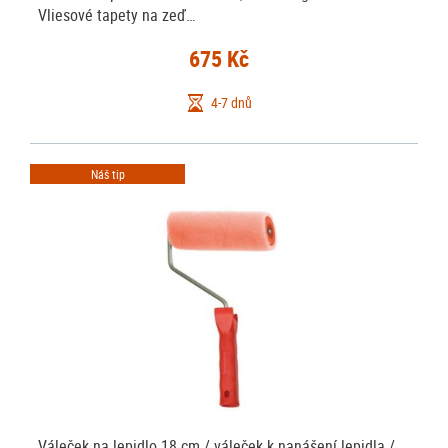
Vliesové tapety na zeď…
675 Kč
4-7 dnů
Náš tip
Váleček na lepidlo 18 cm / váleček k nanášení lepidla /