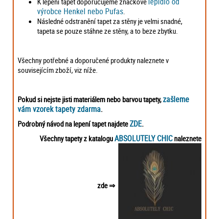
lepidlo od
K lepení tapet doporučujeme značkové
výrobce Henkel nebo Pufas
.
Následné odstranění tapet za stěny je velmi snadné,
tapeta se pouze stáhne ze stěny, a to beze zbytku.
Všechny potřebné a doporučené produkty naleznete v
souvisejícím zboží, viz níže.
zašleme
Pokud si nejste jisti materiálem nebo barvou tapety,
vám vzorek tapety zdarma
.
ZDE
Podrobný návod na lepení tapet najdete
.
ABSOLUTELY CHIC
Všechny tapety z katalogu
naleznete
zde
⇒