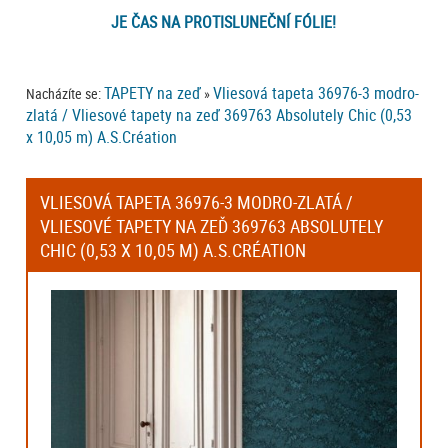
JE ČAS NA PROTISLUNEČNÍ FÓLIE!
TAPETY na zeď
Vliesová tapeta 36976-3 modro-
Nacházíte se:
»
zlatá / Vliesové tapety na zeď 369763 Absolutely Chic (0,53
x 10,05 m) A.S.Création
VLIESOVÁ TAPETA 36976-3 MODRO-ZLATÁ /
VLIESOVÉ TAPETY NA ZEĎ 369763 ABSOLUTELY
CHIC (0,53 X 10,05 M) A.S.CRÉATION