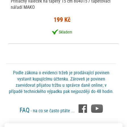
Přítlačný váleček na tapety 15 cm 804015 / tapetovací
nářadí MAKO
199 Kč
Skladem
Podle zákona o evidenci tržeb je prodávající povinen
vystavit kupujícímu účtenku. Zároveň je povinen
zaevidovat přijatou tržbu u správce daně online; v
případě technického výpadku pak nejpozději do 48 hodin.
FAQ
- na co se často ptáte ...