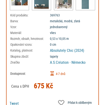
Kód produktu:
369763
Barva:
metalická, modrá, zlatá
Vzor:
jednobarevný
Materiál:
vlies
Rozměr, obsah, hmotnost:
0,53 x 10,05 m
Opakování vzoru:
0 cm
Absolutely Chic (2024)
Katalog, platnost:
Skupina zboží:
tapety
A.S.Création - Německo
Značka
Dostupnost:
4-7 dnů
675 Kč
Cena s DPH
Přidat k oblíbeným
Tweet