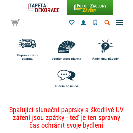
Doprava zboží
zdarma
Vzorky tapet zdarma
Rady, tipy, návody
O čem se mluví
Spalující sluneční paprsky a škodlivé UV
záření jsou zpátky - teď je ten správný
čas ochránit svoje bydlení