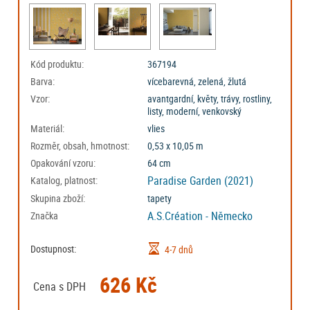
Kód produktu:
367194
Barva:
vícebarevná, zelená, žlutá
Vzor:
avantgardní, květy, trávy, rostliny,
listy, moderní, venkovský
Materiál:
vlies
Rozměr, obsah, hmotnost:
0,53 x 10,05 m
Opakování vzoru:
64 cm
Paradise Garden (2021)
Katalog, platnost:
Skupina zboží:
tapety
A.S.Création - Německo
Značka
Dostupnost:
4-7 dnů
626 Kč
Cena s DPH