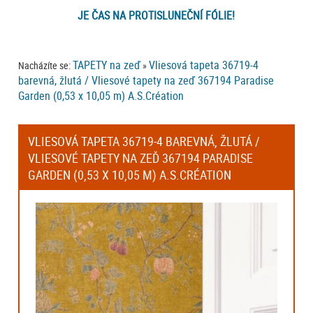
JE ČAS NA PROTISLUNEČNÍ FÓLIE!
TAPETY na zeď
Vliesová tapeta 36719-4
Nacházíte se:
»
barevná, žlutá / Vliesové tapety na zeď 367194 Paradise
Garden (0,53 x 10,05 m) A.S.Création
VLIESOVÁ TAPETA 36719-4 BAREVNÁ, ŽLUTÁ /
VLIESOVÉ TAPETY NA ZEĎ 367194 PARADISE
GARDEN (0,53 X 10,05 M) A.S.CRÉATION