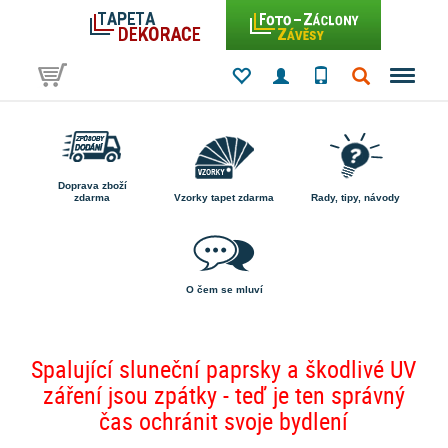
Doprava zboží
zdarma
Vzorky tapet zdarma
Rady, tipy, návody
O čem se mluví
Spalující sluneční paprsky a škodlivé UV
záření jsou zpátky - teď je ten správný
čas ochránit svoje bydlení