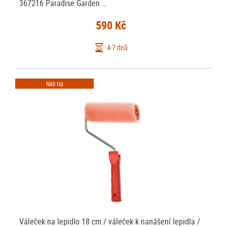
367216 Paradise Garden …
590 Kč
4-7 dnů
Náš tip
Váleček na lepidlo 18 cm / váleček k nanášení lepidla /