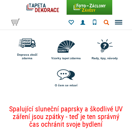
Doprava zboží
zdarma
Vzorky tapet zdarma
Rady, tipy, návody
O čem se mluví
Spalující sluneční paprsky a škodlivé UV
záření jsou zpátky - teď je ten správný
čas ochránit svoje bydlení