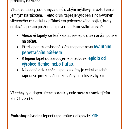
praskliny na stěně.
Vliesové tapety jsou omyvatelné slabým mýdlovým roztokem a
jemným kartáčkem. Tento druh tapet je vyroben z non-wonen
vliesového materiálu s přídavkem polymerového pojiva, který
dodává tapetám pružnost a pevnost. Jsou stálobarevné.
Vliesové tapety se lepí za sucha - lepidlo se nanáší pouze
na stěnu.
kvalitním
Před lepením je vhodné stěnu nepenetrovat
penetračním nátěrem
.
lepidlo od
K lepení tapet doporučujeme značkové
výrobce Henkel nebo Pufas
.
Následné odstranění tapet za stěny je velmi snadné,
tapeta se pouze stáhne ze stěny, a to beze zbytku.
Všechny tyto doporučené produkty naleznete v souvisejícím
zboží, viz níže.
ZDE.
Podrobný návod na lepení tapet máte k dispozici