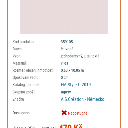
Kód produktu:
359105
Barva:
červená
Vzor:
jednobarevný, juta, textil
Materiál:
vlies
Rozměr, obsah, hmotnost:
0,53 x 10,05 m
Opakování vzoru:
0 cm
FM Style D 2019
Katalog, platnost:
Skupina zboží:
tapety
A.S.Création - Německo
Značka
Dostupnost:
Nedostupné
470 Kč