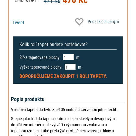
471 Kč
Cena s DPH
Přidat k oblíbeným
Tweet
Kolik rolí tapet budete potřebovat?
Šířka tapetované plochy:
m
Výška tapetované plochy:
m
DOPORUČUJEME ZAKOUPIT
1 ROLI
TAPETY.
Popis produktu
Vliesová tapeta do bytu 359105 imitující červenou jutu - textil.
Stejně jako každá tapeta i tato je nejen skvělým designovým
doplňkem interiéru, ale vytváří i významnou zvukovou a
tepelnou izolaci. Také překrývá drobné nerovnosti, trhliny a