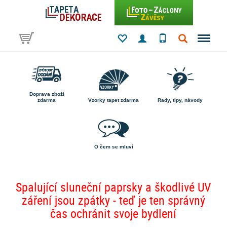
Doprava zboží
zdarma
Vzorky tapet zdarma
Rady, tipy, návody
O čem se mluví
Spalující sluneční paprsky a škodlivé UV
záření jsou zpátky - teď je ten správný
čas ochránit svoje bydlení