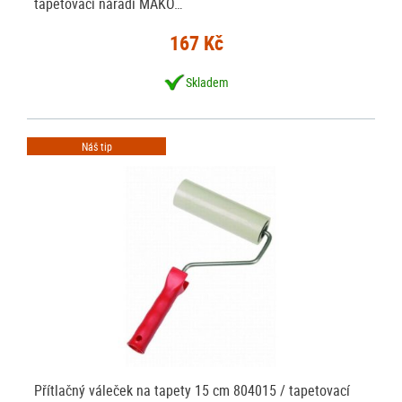
tapetovací nářadí MAKO…
167 Kč
Skladem
Náš tip
Přítlačný váleček na tapety 15 cm 804015 / tapetovací