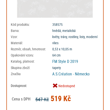
Kód produktu:
358575
Barva:
hnědá, metalická
Vzor:
květy, trávy, rostliny, listy, moderní
Materiál:
vlies
Rozměr, obsah, hmotnost:
0,53 x 10,05 m
Opakování vzoru:
64 cm
FM Style D 2019
Katalog, platnost:
Skupina zboží:
tapety
A.S.Création - Německo
Značka
Dostupnost:
Nedostupné
519 Kč
547 Kč
Cena s DPH