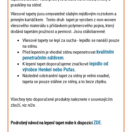
praskliny na stěně.
Vliesové tapety jsou omyvatelné slabým mýdlovým roztokem a
jemným kartáčkem. Tento druh tapet je vyroben z non-wonen
vliesového materiálu s přídavkem polymerového pojiva, který
dodává tapetám pružnost a pevnost. Jsou stálobarevné.
Vliesové tapety se lepí za sucha - lepidlo se nanáší pouze
na stěnu.
kvalitním
Před lepením je vhodné stěnu nepenetrovat
penetračním nátěrem
.
lepidlo od
K lepení tapet doporučujeme značkové
výrobce Henkel nebo Pufas
.
Následné odstranění tapet za stěny je velmi snadné,
tapeta se pouze stáhne ze stěny, a to beze zbytku.
Všechny tyto doporučené produkty naleznete v souvisejícím
zboží, viz níže.
ZDE.
Podrobný návod na lepení tapet máte k dispozici