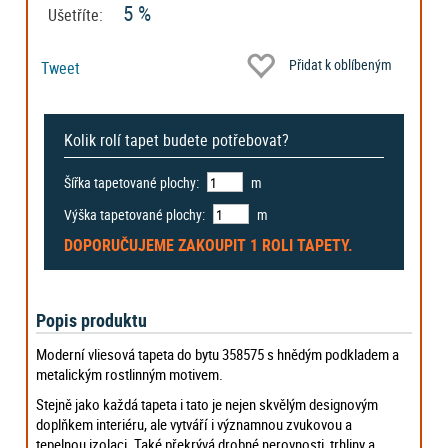
5 %
Ušetříte:
Přidat k oblíbeným
Tweet
Kolik rolí tapet budete potřebovat?
Šířka tapetované plochy:
m
Výška tapetované plochy:
m
DOPORUČUJEME ZAKOUPIT
1 ROLI
TAPETY.
Popis produktu
Moderní vliesová tapeta do bytu 358575 s hnědým podkladem a
metalickým rostlinným motivem.
Stejně jako každá tapeta i tato je nejen skvělým designovým
doplňkem interiéru, ale vytváří i významnou zvukovou a
tepelnou izolaci. Také překrývá drobné nerovnosti, trhliny a