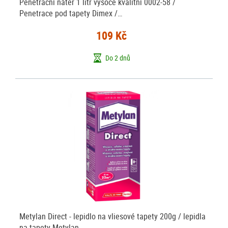
Penetrační nátěr 1 litr vysoce kvalitní 0002-58 /
Penetrace pod tapety Dimex /…
109 Kč
Do 2 dnů
Metylan Direct - lepidlo na vliesové tapety 200g / lepidla
na tapety Metylan -…