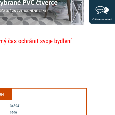
O čem se mluví
vný čas ochránit svoje bydlení
ON
343041
šedá