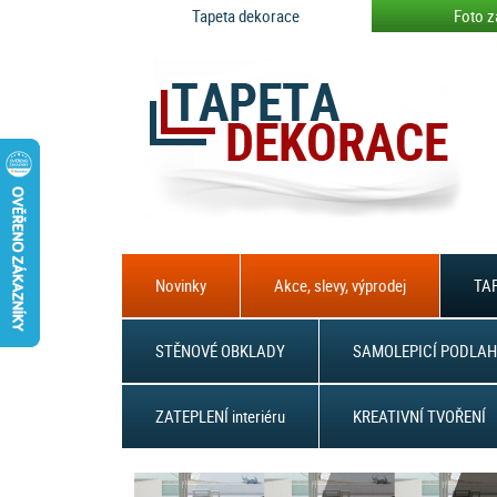
Tapeta dekorace
Foto z
Novinky
Akce, slevy, výprodej
TAP
STĚNOVÉ OBKLADY
SAMOLEPICÍ PODLAH
ZATEPLENÍ interiéru
KREATIVNÍ TVOŘENÍ