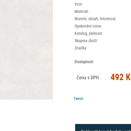
Vzor:
Materiál:
Rozměr, obsah, hmotnost:
Opakování vzoru:
Katalog, platnost:
Skupina zboží:
Značka
Dostupnost:
492 K
Cena s DPH
Tweet