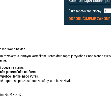
Kolik rolí tapet budete po
Šířka tapetované plochy:
DOPORUČUJEME ZAKOUP
lekce Skandinavian.
ým roztokem a jemným kartáčkem. Tento druh tapet je vyroben z non-wonen vlies
evné.
ší pouze na stěnu.
tním penetračním nátěrem
.
d výrobce Henkel nebo Pufas.
né, tapeta se pouze stáhne ze stěny, a to beze zbytku.
m zboží, viz níže.