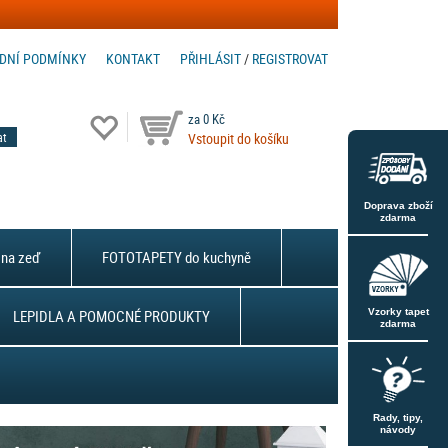
DNÍ PODMÍNKY
KONTAKT
PŘIHLÁSIT
/
REGISTROVAT
za 0 Kč
Vstoupit do košíku
Doprava zboží
zdarma
na zeď
FOTOTAPETY do kuchyně
LEPIDLA A POMOCNÉ PRODUKTY
Vzorky tapet
zdarma
Rady, tipy,
návody