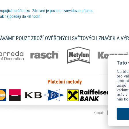
 kupujícímu účtenku. Zároveň je povinen zaevidovat přijatou
ak nejpozději do 48 hodin.
ÁVÁME POUZE ZBOŽÍ OVĚŘENÝCH SVĚTOVÝCH ZNAČEK A VÝ
Tato
Na těc
pro va
Platební metody
Jednotl
údajů 
varian
práv v
nás ko
Kontakt
Ochrana oso