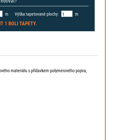
třebovat?
m
Výška tapetované plochy:
m
IT
1 ROLI
TAPETY.
ového materiálu s přídavkem polymerového pojiva,