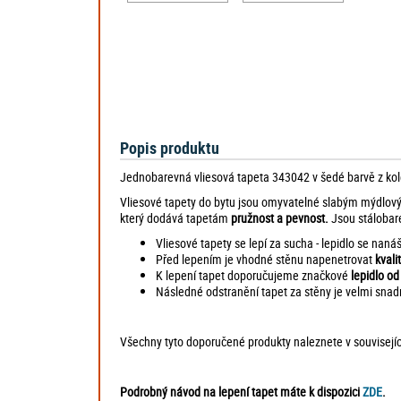
Popis produktu
Jednobarevná vliesová tapeta 343042 v šedé barvě z ko
Vliesové tapety do bytu jsou omyvatelné slabým mýdlov
který dodává tapetám
pružnost a pevnost.
Jsou stálobar
Vliesové tapety se lepí za sucha - lepidlo se naná
Před lepením je vhodné stěnu napenetrovat
kvali
K lepení tapet doporučujeme značkové
lepidlo o
Následné odstranění tapet za stěny je velmi snad
Všechny tyto doporučené produkty naleznete v související
Podrobný návod na lepení tapet máte k dispozici
ZDE
.