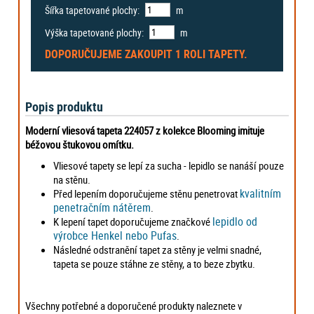
Šířka tapetované plochy:
m
Výška tapetované plochy:
m
DOPORUČUJEME ZAKOUPIT
1 ROLI
TAPETY.
Popis produktu
Moderní vliesová tapeta 224057 z kolekce Blooming imituje
béžovou štukovou omítku.
Vliesové tapety se lepí za sucha - lepidlo se nanáší pouze
na stěnu.
kvalitním
Před lepením doporučujeme stěnu penetrovat
penetračním nátěrem
.
lepidlo od
K lepení tapet doporučujeme značkové
výrobce Henkel nebo Pufas
.
Následné odstranění tapet za stěny je velmi snadné,
tapeta se pouze stáhne ze stěny, a to beze zbytku.
Všechny potřebné a doporučené produkty naleznete v