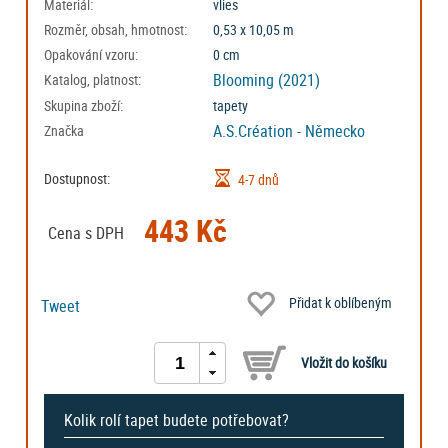
Materiál:
vlies
Rozměr, obsah, hmotnost:
0,53 x 10,05 m
Opakování vzoru:
0 cm
Blooming (2021)
Katalog, platnost:
Skupina zboží:
tapety
A.S.Création - Německo
Značka
Dostupnost:
4-7 dnů
443 Kč
Cena s DPH
Přidat k oblíbeným
Tweet
Kolik rolí tapet budete potřebovat?