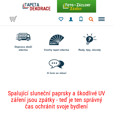
Doprava zboží
zdarma
Vzorky tapet zdarma
Rady, tipy, návody
O čem se mluví
Spalující sluneční paprsky a škodlivé UV
záření jsou zpátky - teď je ten správný
čas ochránit svoje bydlení