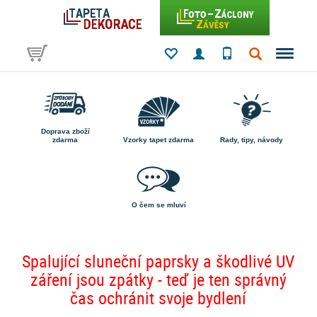
Doprava zboží
zdarma
Vzorky tapet zdarma
Rady, tipy, návody
O čem se mluví
Spalující sluneční paprsky a škodlivé UV
záření jsou zpátky - teď je ten správný
čas ochránit svoje bydlení