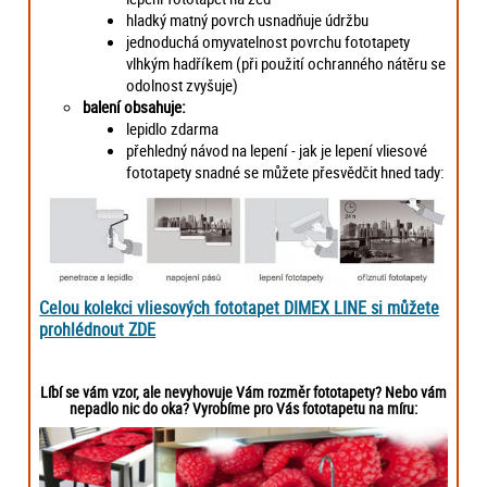
hladký matný povrch usnadňuje údržbu
jednoduchá omyvatelnost povrchu fototapety
vlhkým hadříkem (při použití ochranného nátěru se
odolnost zvyšuje)
balení obsahuje:
lepidlo zdarma
přehledný návod na lepení - jak je lepení vliesové
fototapety snadné se můžete přesvědčit hned tady:
Celou kolekci vliesových fototapet DIMEX LINE si můžete
prohlédnout ZDE
Líbí se vám vzor, ale nevyhovuje Vám rozměr fototapety? Nebo vám
nepadlo nic do oka? Vyrobíme pro Vás fototapetu na míru: