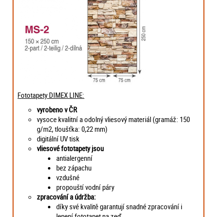
Fototapety DIMEX LINE:
vyrobeno v ČR
vysoce kvalitní a odolný vliesový materiál (gramáž: 150
g/m2, tloušťka: 0,22 mm)
digitální UV tisk
vliesové fototapety jsou
antialergenní
bez zápachu
vzdušné
propouští vodní páry
zpracování a údržba:
díky své kvalitě garantují snadné zpracování i
lepení fototapet na zeď