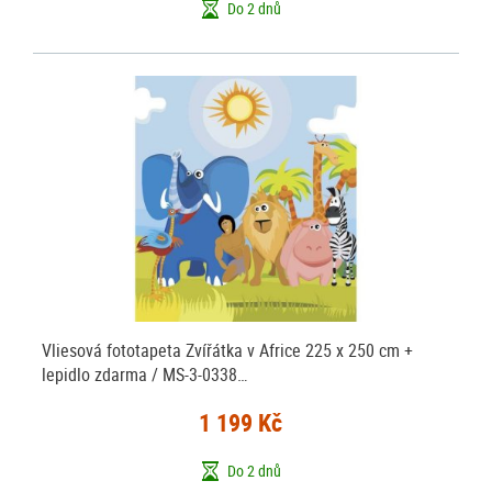
Do 2 dnů
Vliesová fototapeta Zvířátka v Africe 225 x 250 cm +
lepidlo zdarma / MS-3-0338…
1 199 Kč
Do 2 dnů