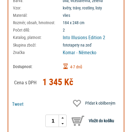
Barva:
bílá, vícebarevná, zelená
Vzor:
květy, trávy, rostliny, listy
Materiál:
vlies
Rozměr, obsah, hmotnost:
184 x 248 cm
Počet dílů:
2
Into Illusions Edition 2
Katalog, platnost:
Skupina zboží:
fototapety na zeď
Komar - Německo
Značka
Dostupnost:
4-7 dnů
1 345 Kč
Cena s DPH
Přidat k oblíbeným
Tweet