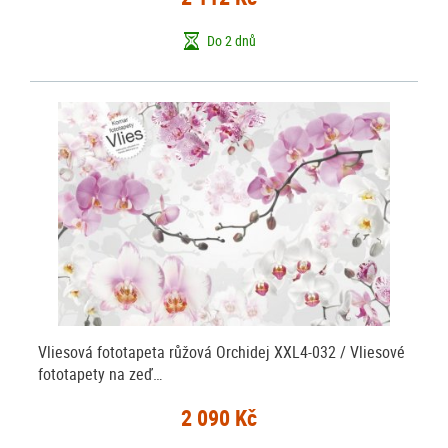
Do 2 dnů
Vliesová fototapeta růžová Orchidej XXL4-032 / Vliesové
fototapety na zeď…
2 090 Kč