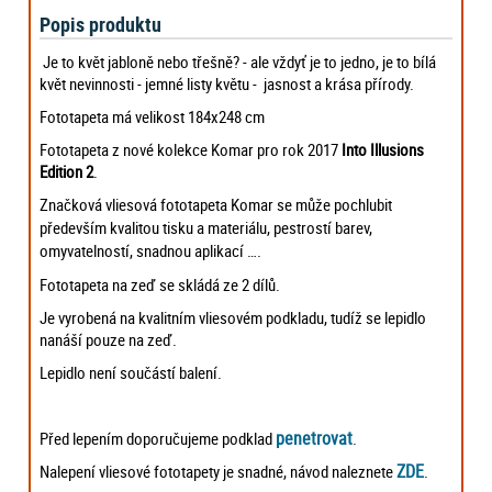
Popis produktu
Je to květ jabloně nebo třešně? - ale vždyť je to jedno, je to bílá
květ nevinnosti - jemné listy květu - jasnost a krása přírody.
Fototapeta má velikost 184x248 cm
Fototapeta z nové kolekce Komar pro rok 2017
Into Illusions
Edition 2
.
Značková vliesová fototapeta Komar se může pochlubit
především kvalitou tisku a materiálu, pestrostí barev,
omyvatelností, snadnou aplikací ….
Fototapeta na zeď se skládá ze 2 dílů.
Je vyrobená na kvalitním vliesovém podkladu, tudíž se lepidlo
nanáší pouze na zeď.
Lepidlo není součástí balení.
penetrovat
Před lepením doporučujeme podklad
.
ZDE
Nalepení vliesové fototapety je snadné, návod naleznete
.