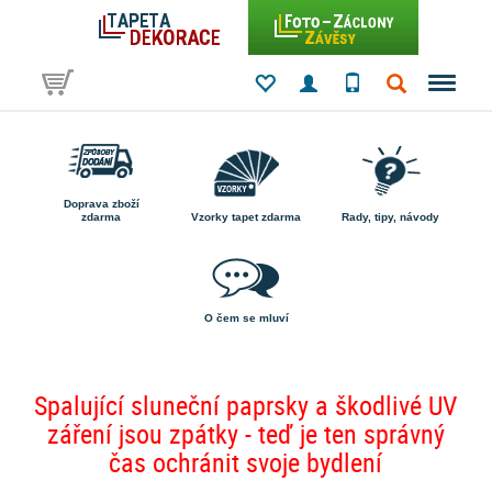
Doprava zboží
zdarma
Vzorky tapet zdarma
Rady, tipy, návody
O čem se mluví
Spalující sluneční paprsky a škodlivé UV
záření jsou zpátky - teď je ten správný
čas ochránit svoje bydlení