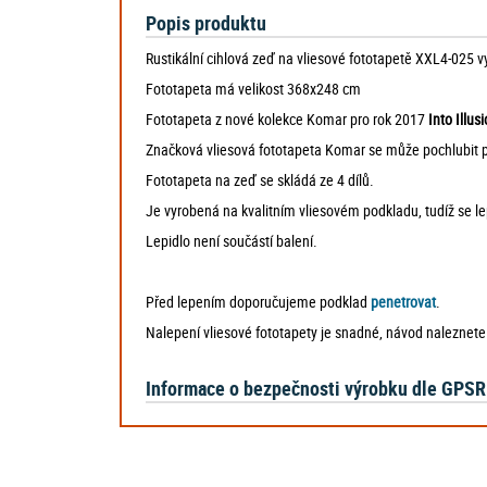
Popis produktu
Rustikální cihlová zeď na vliesové fototapetě XXL4-025 v
Fototapeta má velikost 368x248 cm
Fototapeta z nové kolekce Komar pro rok 2017
Into Illus
Značková vliesová fototapeta Komar se může pochlubit pře
Fototapeta na zeď se skládá ze 4 dílů.
Je vyrobená na kvalitním vliesovém podkladu, tudíž se l
Lepidlo není součástí balení.
Před lepením doporučujeme podklad
penetrovat
.
Nalepení vliesové fototapety je snadné, návod naleznet
Informace o bezpečnosti výrobku dle GPSR