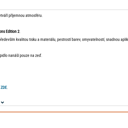
ytváří příjemnou atmosféru.
ions Edition 2
.
devším kvalitou tisku a materiálu, pestrostí barev, omyvatelností, snadnou aplik
epidlo nanáší pouze na zeď.
e
ZDE
.