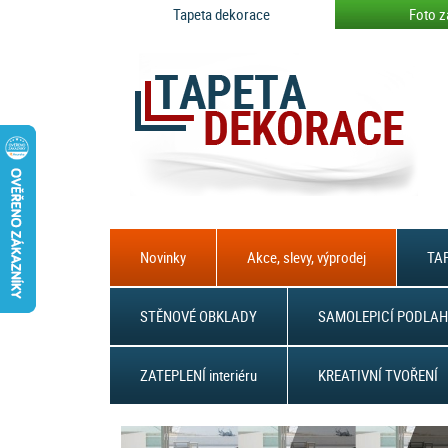
Tapeta dekorace
Foto z
Novinky
Akce, slevy, výprodej
TAP
STĚNOVÉ OBKLADY
SAMOLEPICÍ PODLAH
ZATEPLENÍ interiéru
KREATIVNÍ TVOŘENÍ