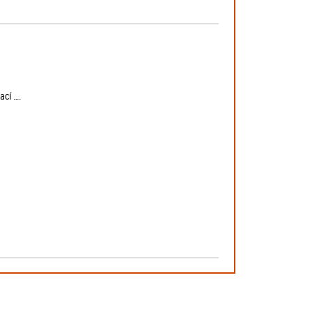
ací ….