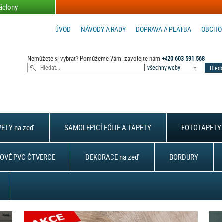
áclony
ÚVOD
NÁVODY A RADY
DOPRAVA A PLATBA
OBCHO
Nemůžete si vybrat? Pomůžeme Vám. zavolejte nám
+420 603 591 568
všechny weby
ETY na zeď
SAMOLEPICÍ FÓLIE A TAPETY
FOTOTAPETY 
OVÉ PVC ČTVERCE
DEKORACE na zeď
BORDURY