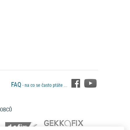
FAQ
- na co se často ptáte ...
ROBCŮ