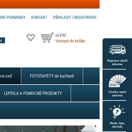
DNÍ PODMÍNKY
KONTAKT
PŘIHLÁSIT
/
REGISTROVAT
za 0 Kč
Vstoupit do košíku
Doprava zboží
zdarma
na zeď
FOTOTAPETY do kuchyně
LEPIDLA A POMOCNÉ PRODUKTY
Vzorky tapet
zdarma
Rady, tipy,
návody