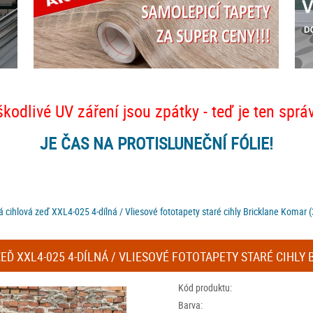
škodlivé UV záření jsou zpátky - teď je ten sprá
JE ČAS NA PROTISLUNEČNÍ FÓLIE!
á cihlová zeď XXL4-025 4-dílná / Vliesové fototapety staré cihly Bricklane Komar 
EĎ XXL4-025 4-DÍLNÁ / VLIESOVÉ FOTOTAPETY STARÉ CIHLY 
Kód produktu:
Barva: