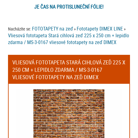
JE ČAS NA PROTISLUNEČNÍ FÓLIE!
FOTOTAPETY na zeď
Fototapety DIMEX LINE
Nacházíte se:
»
»
Vliesová fototapeta Stará cihlová zeď 225 x 250 cm + lepidlo
zdarma / MS-3-0167 vliesové fototapety na zeď DIMEX
VLIESOVÁ FOTOTAPETA STARÁ CIHLOVÁ ZEĎ 225 X
250 CM + LEPIDLO ZDARMA / MS-3-0167
VLIESOVÉ FOTOTAPETY NA ZEĎ DIMEX