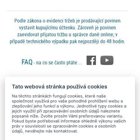
Podle zákona o evidenci tržeb je prodávající povinen
vystavit kupujícímu účtenku. Zároveň je povinen
zaevidovat přijatou tržbu u správce daně online; v
případě technického výpadku pak nejpozději do 48 hodin.
FAQ
- na co se často ptáte ...
Tato webová stránka používá cookies
Platební metody
Na těchto stránkách fungují cookies, které naše
společnost využívá pro vaše pohodlné prohlížení webu a
zlepšování jeho funkcí a výkonu. Jednotlivé typy cookies a
jejich využití při zpracovávání osobních údajů naleznete
popsané níže. Zvolte prosím Vámi preferovanou variantu.
Pokud byste potřebovali informace ohledně výkonu vašich
práv v souvislosti se zpracováním cookies a osobních
údajů, neváhejte nás kontaktovat.
Copyright © 2015 - 2026
SEO kvalitně
. All rights reserved.