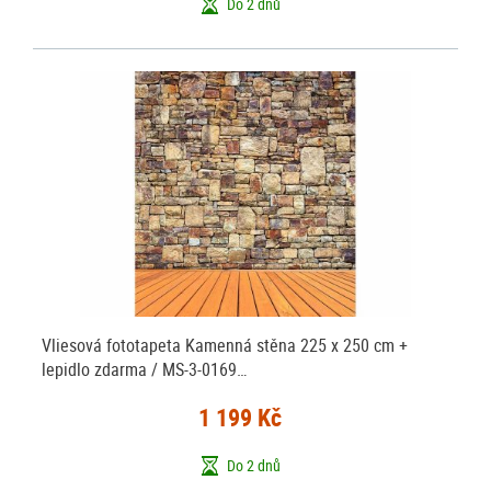
Do 2 dnů
Vliesová fototapeta Kamenná stěna 225 x 250 cm +
lepidlo zdarma / MS-3-0169…
1 199 Kč
Do 2 dnů