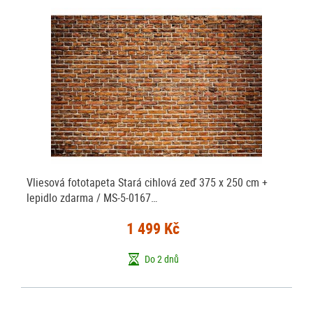
Vliesová fototapeta Stará cihlová zeď 375 x 250 cm +
lepidlo zdarma / MS-5-0167…
1 499 Kč
Do 2 dnů