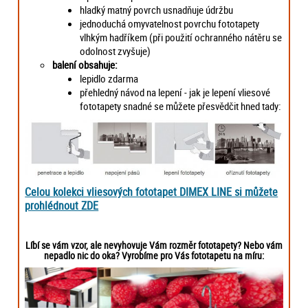
hladký matný povrch usnadňuje údržbu
jednoduchá omyvatelnost povrchu fototapety
vlhkým hadříkem (při použití ochranného nátěru se
odolnost zvyšuje)
balení obsahuje:
lepidlo zdarma
přehledný návod na lepení - jak je lepení vliesové
fototapety snadné se můžete přesvědčit hned tady:
Celou kolekci vliesových fototapet DIMEX LINE si můžete
prohlédnout ZDE
Líbí se vám vzor, ale nevyhovuje Vám rozměr fototapety? Nebo vám
nepadlo nic do oka? Vyrobíme pro Vás fototapetu na míru: