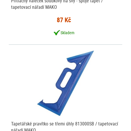
Přítlačný váleček soudkový na švy - spoje tapet /
tapetovací nářadí MAKO
87 Kč
Skladem
Tapetářské pravítko se třemi úhly 813000SB / tapetovací
nářadí MAKO