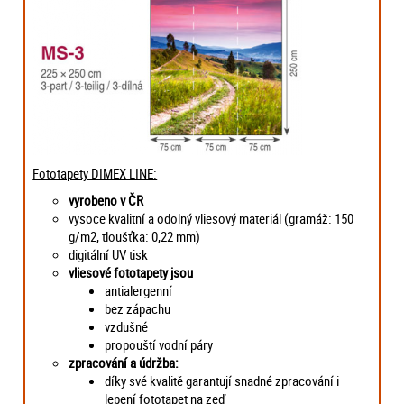
Fototapety DIMEX LINE:
vyrobeno v ČR
vysoce kvalitní a odolný vliesový materiál (gramáž: 150
g/m2, tloušťka: 0,22 mm)
digitální UV tisk
vliesové fototapety jsou
antialergenní
bez zápachu
vzdušné
propouští vodní páry
zpracování a údržba:
díky své kvalitě garantují snadné zpracování i
lepení fototapet na zeď