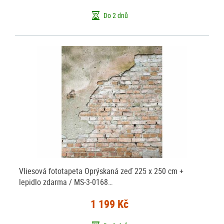
Do 2 dnů
Vliesová fototapeta Oprýskaná zeď 225 x 250 cm +
lepidlo zdarma / MS-3-0168…
1 199 Kč