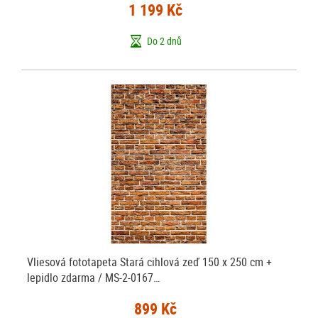
1 199 Kč
Do 2 dnů
Vliesová fototapeta Stará cihlová zeď 150 x 250 cm +
lepidlo zdarma / MS-2-0167…
899 Kč