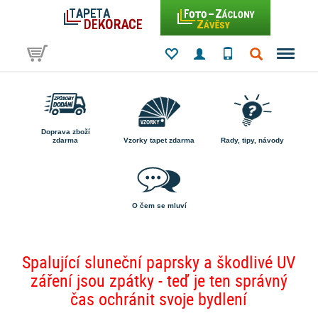
Doprava zboží
zdarma
Vzorky tapet zdarma
Rady, tipy, návody
O čem se mluví
Spalující sluneční paprsky a škodlivé UV
záření jsou zpátky - teď je ten správný
čas ochránit svoje bydlení