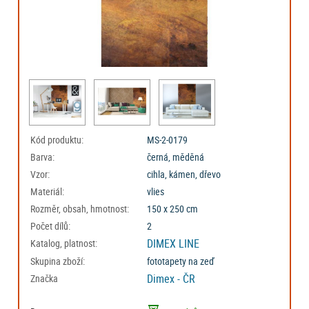
Kód produktu:
MS-2-0179
Barva:
černá, měděná
Vzor:
cihla, kámen, dřevo
Materiál:
vlies
Rozměr, obsah, hmotnost:
150 x 250 cm
Počet dílů:
2
DIMEX LINE
Katalog, platnost:
Skupina zboží:
fototapety na zeď
Dimex - ČR
Značka