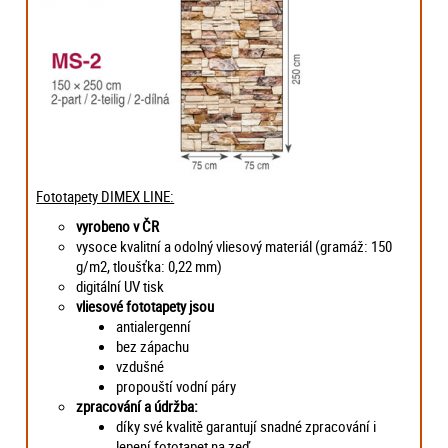
Fototapety DIMEX LINE:
vyrobeno v ČR
vysoce kvalitní a odolný vliesový materiál (gramáž: 150
g/m2, tloušťka: 0,22 mm)
digitální UV tisk
vliesové fototapety jsou
antialergenní
bez zápachu
vzdušné
propouští vodní páry
zpracování a údržba:
díky své kvalitě garantují snadné zpracování i
lepení fototapet na zeď