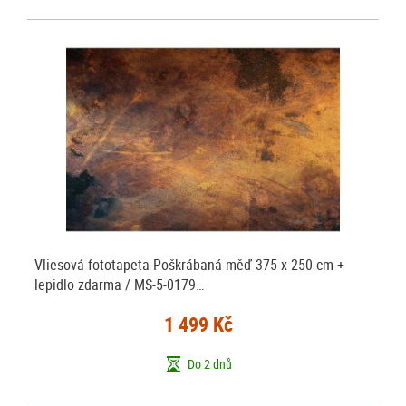
Vliesová fototapeta Poškrábaná měď 375 x 250 cm +
lepidlo zdarma / MS-5-0179…
1 499 Kč
Do 2 dnů