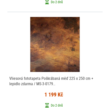
Do 2 dnů
Vliesová fototapeta Poškrábaná měď 225 x 250 cm +
lepidlo zdarma / MS-3-0179…
1 199 Kč
Do 2 dnů