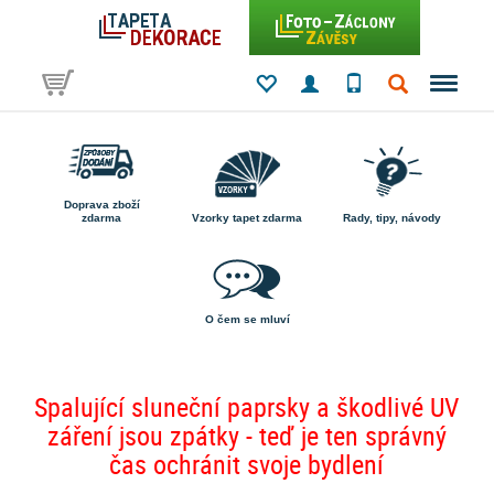
Doprava zboží
zdarma
Vzorky tapet zdarma
Rady, tipy, návody
O čem se mluví
Spalující sluneční paprsky a škodlivé UV
záření jsou zpátky - teď je ten správný
čas ochránit svoje bydlení