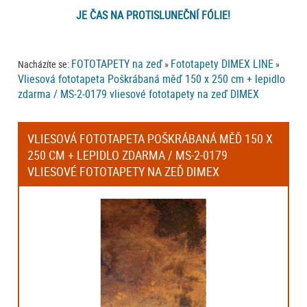
JE ČAS NA PROTISLUNEČNÍ FÓLIE!
FOTOTAPETY na zeď
Fototapety DIMEX LINE
Nacházíte se:
»
»
Vliesová fototapeta Poškrábaná měď 150 x 250 cm + lepidlo
zdarma / MS-2-0179 vliesové fototapety na zeď DIMEX
VLIESOVÁ FOTOTAPETA POŠKRÁBANÁ MĚĎ 150 X
250 CM + LEPIDLO ZDARMA / MS-2-0179
VLIESOVÉ FOTOTAPETY NA ZEĎ DIMEX