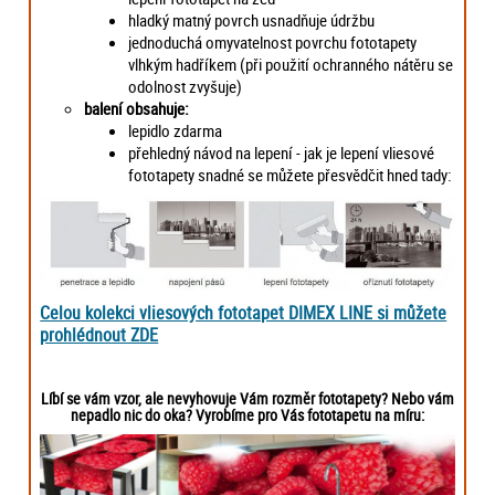
hladký matný povrch usnadňuje údržbu
jednoduchá omyvatelnost povrchu fototapety
vlhkým hadříkem (při použití ochranného nátěru se
odolnost zvyšuje)
balení obsahuje:
lepidlo zdarma
přehledný návod na lepení - jak je lepení vliesové
fototapety snadné se můžete přesvědčit hned tady:
Celou kolekci vliesových fototapet DIMEX LINE si můžete
prohlédnout ZDE
Líbí se vám vzor, ale nevyhovuje Vám rozměr fototapety? Nebo vám
nepadlo nic do oka? Vyrobíme pro Vás fototapetu na míru: