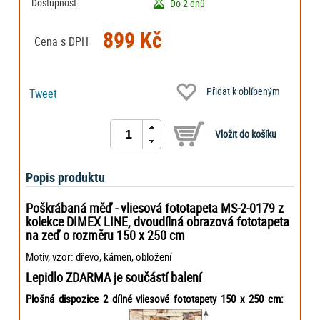
Dostupnost:
Do 2 dnů
899 Kč
Cena s DPH
Přidat k oblíbeným
Tweet
Popis produktu
Poškrábaná měď - vliesová fototapeta MS-2-0179 z
kolekce DIMEX LINE, dvoudílná obrazová fototapeta
na zeď o rozměru 150 x 250 cm
Motiv, vzor: dřevo, kámen, obložení
Lepidlo ZDARMA je součástí balení
Plošná dispozice 2 dílné vliesové fototapety 150 x 250 cm: