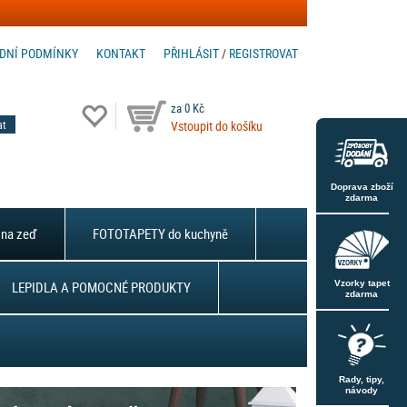
DNÍ PODMÍNKY
KONTAKT
PŘIHLÁSIT
/
REGISTROVAT
za 0 Kč
Vstoupit do košíku
Doprava zboží
zdarma
na zeď
FOTOTAPETY do kuchyně
LEPIDLA A POMOCNÉ PRODUKTY
Vzorky tapet
zdarma
Rady, tipy,
návody