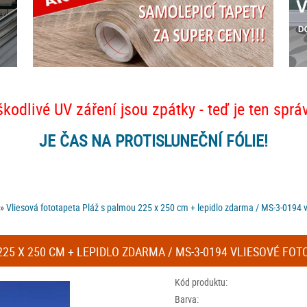
škodlivé UV záření jsou zpátky - teď je ten sprá
JE ČAS NA PROTISLUNEČNÍ FÓLIE!
»
Vliesová fototapeta Pláž s palmou 225 x 250 cm + lepidlo zdarma / MS-3-0194 
25 X 250 CM + LEPIDLO ZDARMA / MS-3-0194 VLIESOVÉ FOT
Kód produktu:
Barva: