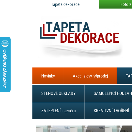
Tapeta dekorace
Foto z
Novinky
Akce, slevy, výprodej
TAP
STĚNOVÉ OBKLADY
SAMOLEPICÍ PODLAH
ZATEPLENÍ interiéru
KREATIVNÍ TVOŘENÍ