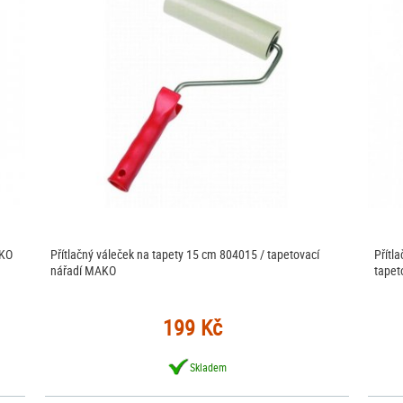
AKO
Přítlačný váleček na tapety 15 cm 804015 / tapetovací
Přítl
nářadí MAKO
tapet
199 Kč
Skladem