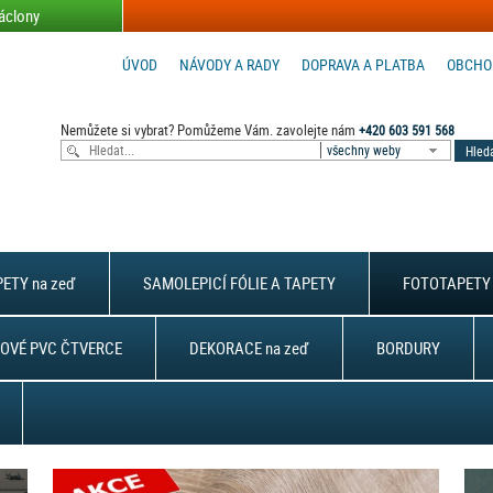
áclony
ÚVOD
NÁVODY A RADY
DOPRAVA A PLATBA
OBCHO
Nemůžete si vybrat? Pomůžeme Vám. zavolejte nám
+420 603 591 568
všechny weby
ETY na zeď
SAMOLEPICÍ FÓLIE A TAPETY
FOTOTAPETY 
OVÉ PVC ČTVERCE
DEKORACE na zeď
BORDURY