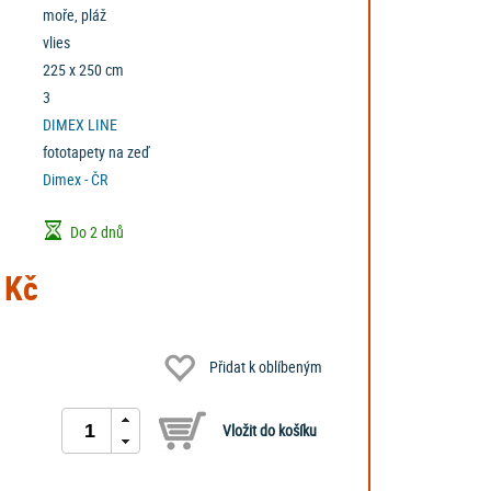
moře, pláž
vlies
225 x 250 cm
3
DIMEX LINE
fototapety na zeď
Dimex - ČR
Do 2 dnů
 Kč
Přidat k oblíbeným