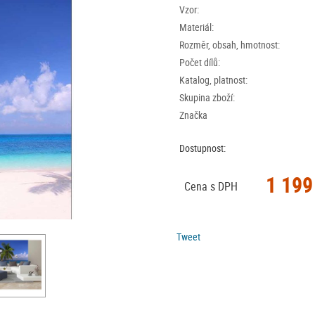
Vzor:
Materiál:
Rozměr, obsah, hmotnost:
Počet dílů:
Katalog, platnost:
Skupina zboží:
Značka
Dostupnost:
1 199
Cena s DPH
Tweet