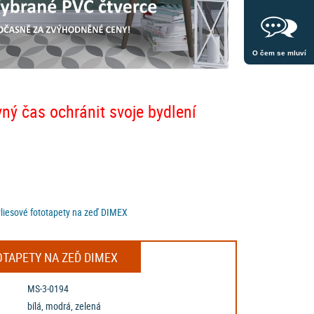
O čem se mluví
vný čas ochránit svoje bydlení
vliesové fototapety na zeď DIMEX
OTAPETY NA ZEĎ DIMEX
MS-3-0194
bílá, modrá, zelená