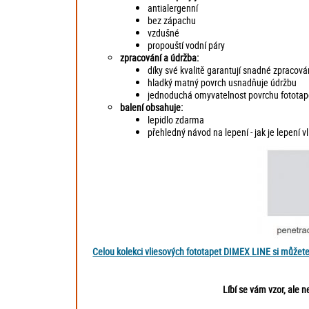
antialergenní
bez zápachu
vzdušné
propouští vodní páry
zpracování a údržba:
díky své kvalitě garantují snadné zpracován
hladký matný povrch usnadňuje údržbu
jednoduchá omyvatelnost povrchu fototape
balení obsahuje:
lepidlo zdarma
přehledný návod na lepení - jak je lepení 
Celou kolekci vliesových fototapet DIMEX LINE si můžet
Líbí se vám vzor, ale