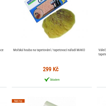
ace
Mořská houba na tapetování / tapetovací nářadí MAKO
Váleč
tapet
299 Kč
Skladem
Náš tip