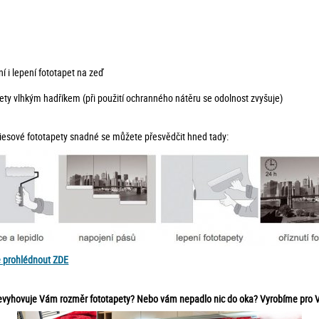
í i lepení fototapet na zeď
ty vlhkým hadříkem (při použití ochranného nátěru se odolnost zvyšuje)
vliesové fototapety snadné se můžete přesvědčit hned tady:
e prohlédnout ZDE
 nevyhovuje Vám rozměr fototapety? Nebo vám nepadlo nic do oka? Vyrobíme pro V