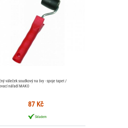
ačný váleček soudkový na švy - spoje tapet /
ovací nářadí MAKO
87 Kč
Skladem