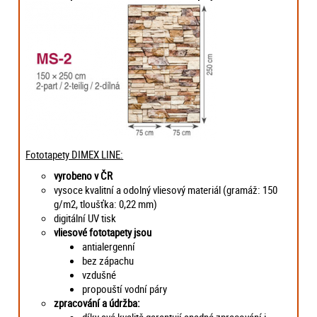
Fototapety DIMEX LINE:
vyrobeno v ČR
vysoce kvalitní a odolný vliesový materiál (gramáž: 150
g/m2, tloušťka: 0,22 mm)
digitální UV tisk
vliesové fototapety jsou
antialergenní
bez zápachu
vzdušné
propouští vodní páry
zpracování a údržba: