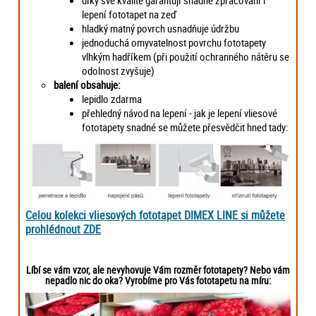
díky své kvalitě garantují snadné zpracování i
lepení fototapet na zeď
hladký matný povrch usnadňuje údržbu
jednoduchá omyvatelnost povrchu fototapety
vlhkým hadříkem (při použití ochranného nátěru se
odolnost zvyšuje)
balení obsahuje:
lepidlo zdarma
přehledný návod na lepení - jak je lepení vliesové
fototapety snadné se můžete přesvědčit hned tady:
Celou kolekci vliesových fototapet DIMEX LINE si můžete
prohlédnout ZDE
Líbí se vám vzor, ale nevyhovuje Vám rozměr fototapety? Nebo vám
nepadlo nic do oka? Vyrobíme pro Vás fototapetu na míru: