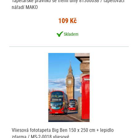
Tapetářské pravítko se třemi úhly 813000SB / tapetovací
nářadí MAKO
109 Kč
Skladem
Vliesová fototapeta Big Ben 150 x 250 cm + lepidlo
zdarma / MS-2-0018 vliesové…