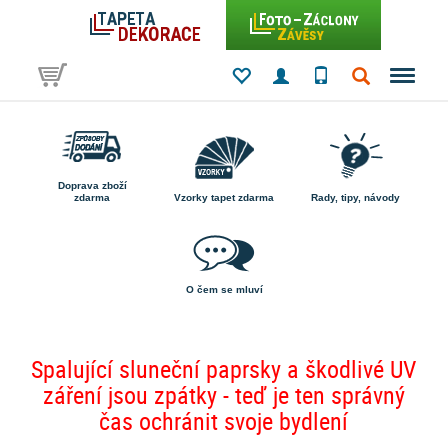
Doprava zboží
zdarma
Vzorky tapet zdarma
Rady, tipy, návody
O čem se mluví
Spalující sluneční paprsky a škodlivé UV
záření jsou zpátky - teď je ten správný
čas ochránit svoje bydlení