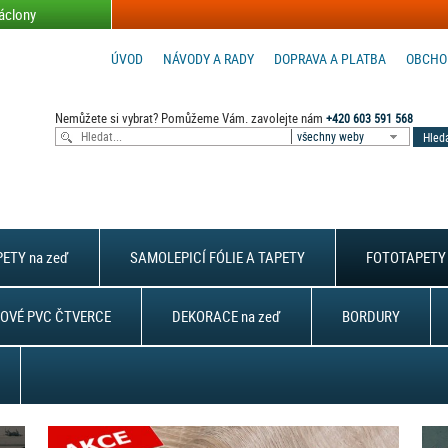
áclony
ÚVOD
NÁVODY A RADY
DOPRAVA A PLATBA
OBCHO
Nemůžete si vybrat? Pomůžeme Vám. zavolejte nám
+420 603 591 568
všechny weby
ETY na zeď
SAMOLEPICÍ FÓLIE A TAPETY
FOTOTAPETY 
OVÉ PVC ČTVERCE
DEKORACE na zeď
BORDURY