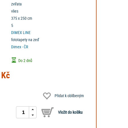
zvířata
vlies
375 x 250 cm
5
DIMEX LINE
fototapety na zeď
Dimex - ČR
Do 2 dnů
 Kč
Přidat k oblíbeným