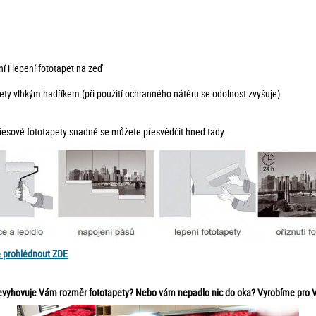
í i lepení fototapet na zeď
ty vlhkým hadříkem (při použití ochranného nátěru se odolnost zvyšuje)
vliesové fototapety snadné se můžete přesvědčit hned tady:
e prohlédnout ZDE
 nevyhovuje Vám rozměr fototapety? Nebo vám nepadlo nic do oka? Vyrobíme pro V