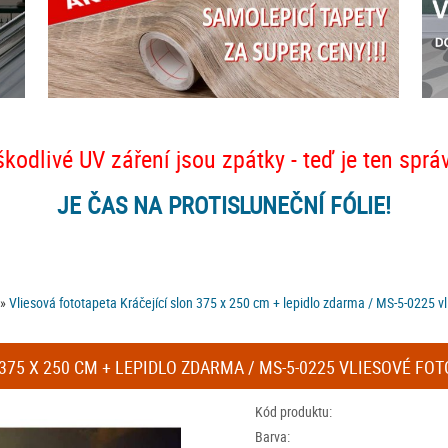
škodlivé UV záření jsou zpátky - teď je ten sprá
JE ČAS NA PROTISLUNEČNÍ FÓLIE!
»
Vliesová fototapeta Kráčející slon 375 x 250 cm + lepidlo zdarma / MS-5-0225 
375 X 250 CM + LEPIDLO ZDARMA / MS-5-0225 VLIESOVÉ FO
Kód produktu:
Barva: