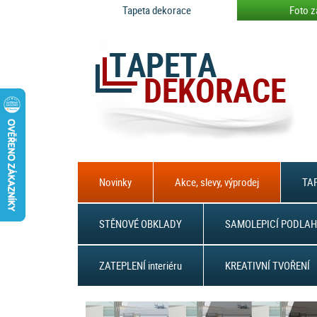
Tapeta dekorace
Foto z
Novinky
Akce, slevy, výprodej
TAP
STĚNOVÉ OBKLADY
SAMOLEPICÍ PODLAH
ZATEPLENÍ interiéru
KREATIVNÍ TVOŘENÍ