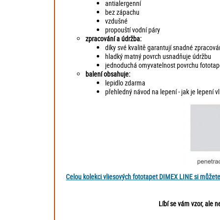
antialergenní
bez zápachu
vzdušné
propouští vodní páry
zpracování a údržba:
díky své kvalitě garantují snadné zpracován
hladký matný povrch usnadňuje údržbu
jednoduchá omyvatelnost povrchu fototape
balení obsahuje:
lepidlo zdarma
přehledný návod na lepení - jak je lepení 
Celou kolekci vliesových fototapet DIMEX LINE si můžet
Líbí se vám vzor, ale