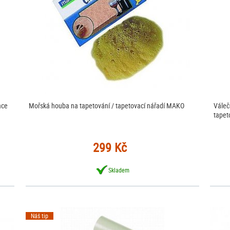
ace
Mořská houba na tapetování / tapetovací nářadí MAKO
Váleč
tapet
299 Kč
Skladem
Náš tip