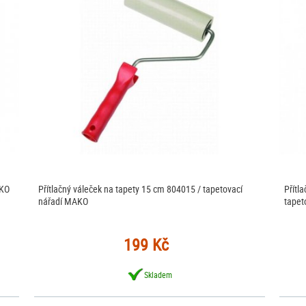
AKO
Přítlačný váleček na tapety 15 cm 804015 / tapetovací
Přítl
nářadí MAKO
tapet
199 Kč
Skladem