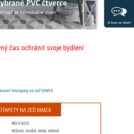
O čem se mluví
vný čas ochránit svoje bydlení
vliesové fototapety na zeď DIMEX
TOTAPETY NA ZEĎ DIMEX
MS-5-0225
béžová, modrá, šedá, zelená