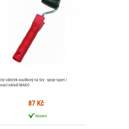
ačný váleček soudkový na švy - spoje tapet /
ovací nářadí MAKO
87 Kč
Skladem