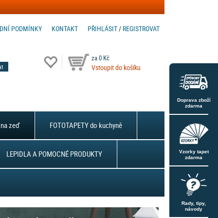
DNÍ PODMÍNKY
KONTAKT
PŘIHLÁSIT
/
REGISTROVAT
za 0 Kč
Vstoupit do košíku
Doprava zboží
zdarma
na zeď
FOTOTAPETY do kuchyně
LEPIDLA A POMOCNÉ PRODUKTY
Vzorky tapet
zdarma
Rady, tipy,
návody