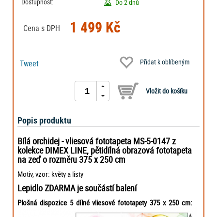
Dostupnost:
Do 2 dnů
1 499 Kč
Cena s DPH
Přidat k oblíbeným
Tweet
Popis produktu
Bílá orchidej - vliesová fototapeta MS-5-0147 z
kolekce DIMEX LINE, pětidílná obrazová fototapeta
na zeď o rozměru 375 x 250 cm
Motiv, vzor: květy a listy
Lepidlo ZDARMA je součástí balení
Plošná dispozice 5 dílné vliesové fototapety 375 x 250 cm: