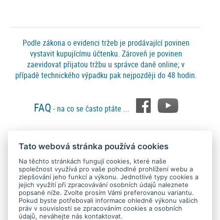
Podle zákona o evidenci tržeb je prodávající povinen
vystavit kupujícímu účtenku. Zároveň je povinen
zaevidovat přijatou tržbu u správce daně online; v
případě technického výpadku pak nejpozději do 48 hodin.
FAQ
- na co se často ptáte ...
Tato webová stránka používá cookies
Platební metody
Na těchto stránkách fungují cookies, které naše
společnost využívá pro vaše pohodlné prohlížení webu a
zlepšování jeho funkcí a výkonu. Jednotlivé typy cookies a
jejich využití při zpracovávání osobních údajů naleznete
popsané níže. Zvolte prosím Vámi preferovanou variantu.
Pokud byste potřebovali informace ohledně výkonu vašich
práv v souvislosti se zpracováním cookies a osobních
údajů, neváhejte nás kontaktovat.
Copyright © 2015 - 2026
SEO kvalitně
. All rights reserved.