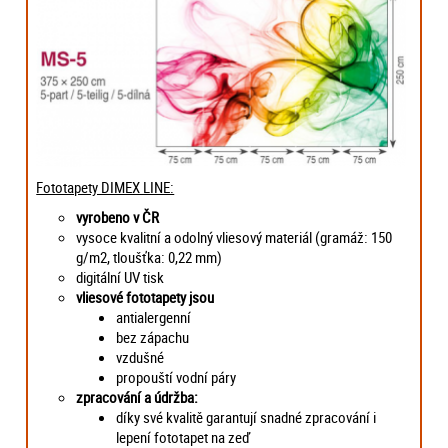
Fototapety DIMEX LINE:
vyrobeno v ČR
vysoce kvalitní a odolný vliesový materiál (gramáž: 150
g/m2, tloušťka: 0,22 mm)
digitální UV tisk
vliesové fototapety jsou
antialergenní
bez zápachu
vzdušné
propouští vodní páry
zpracování a údržba:
díky své kvalitě garantují snadné zpracování i
lepení fototapet na zeď