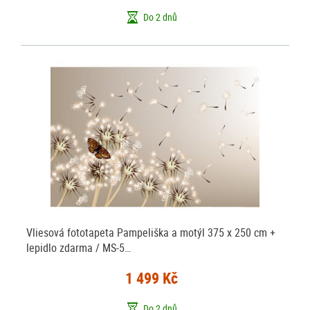
Do 2 dnů
Vliesová fototapeta Pampeliška a motýl 375 x 250 cm +
lepidlo zdarma / MS-5…
1 499 Kč
Do 2 dnů