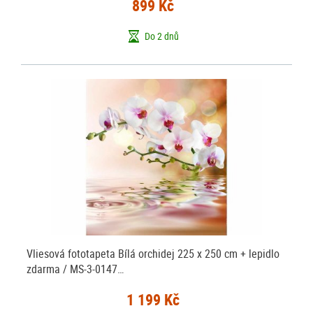
899 Kč
Do 2 dnů
Vliesová fototapeta Bílá orchidej 225 x 250 cm + lepidlo
zdarma / MS-3-0147…
1 199 Kč