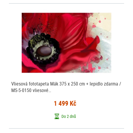
Vliesová fototapeta Mák 375 x 250 cm + lepidlo zdarma /
MS-5-0150 vliesové…
1 499 Kč
Do 2 dnů