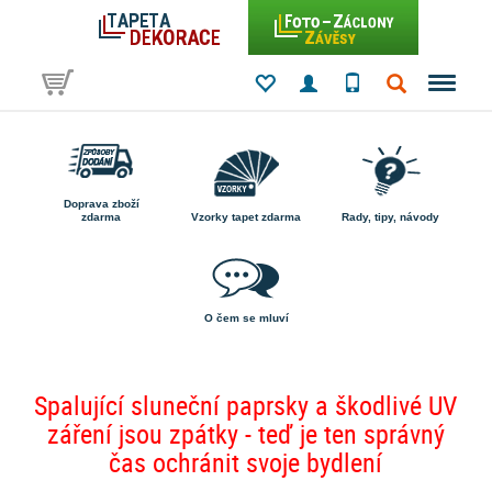
Doprava zboží
zdarma
Vzorky tapet zdarma
Rady, tipy, návody
O čem se mluví
Spalující sluneční paprsky a škodlivé UV
záření jsou zpátky - teď je ten správný
čas ochránit svoje bydlení