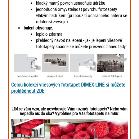
hladký matný povrch usnadňuje údržbu
jednoduchá omyvatelnost povrchu fototapety
vlhkým hadříkem (při použití ochranného nátěru se
odolnost zvyšuje)
balení obsahuje:
lepidlo zdarma
přehledný návod na lepení - jak je lepení vliesové
fototapety snadné se můžete přesvědčit hned tady:
Celou kolekci vliesových fototapet DIMEX LINE si můžete
prohlédnout ZDE
Líbí se vám vzor, ale nevyhovuje Vám rozměr fototapety? Nebo vám
nepadlo nic do oka? Vyrobíme pro Vás fototapetu na míru: