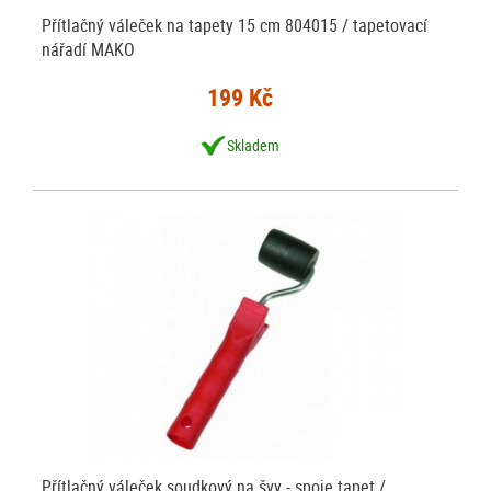
Přítlačný váleček na tapety 15 cm 804015 / tapetovací
nářadí MAKO
199 Kč
Skladem
Přítlačný váleček soudkový na švy - spoje tapet /