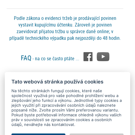
Podle zákona o evidenci tržeb je prodávající povinen
vystavit kupujícímu účtenku. Zároveň je povinen
zaevidovat přijatou tržbu u správce daně online; v
případě technického výpadku pak nejpozději do 48 hodin.
FAQ
- na co se často ptáte ...
Tato webová stránka používá cookies
Platební metody
Na těchto stránkách fungují cookies, které naše
společnost využívá pro vaše pohodlné prohlížení webu a
zlepšování jeho funkcí a výkonu. Jednotlivé typy cookies a
jejich využití při zpracovávání osobních údajů naleznete
popsané níže. Zvolte prosím Vámi preferovanou variantu.
Pokud byste potřebovali informace ohledně výkonu vašich
práv v souvislosti se zpracováním cookies a osobních
údajů, neváhejte nás kontaktovat.
Copyright © 2015 - 2026
SEO kvalitně
. All rights reserved.
Kontakt
Ochrana osobních údajů
O nás
Obchodní podmínky