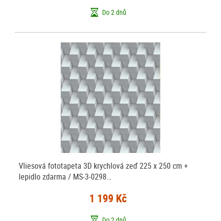
Do 2 dnů
Vliesová fototapeta 3D krychlová zeď 225 x 250 cm +
lepidlo zdarma / MS-3-0298…
1 199 Kč
Do 2 dnů