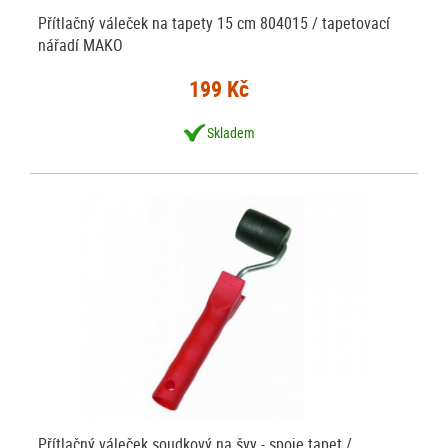
Přítlačný váleček na tapety 15 cm 804015 / tapetovací
nářadí MAKO
199 Kč
Skladem
Přítlačný váleček soudkový na švy - spoje tapet /