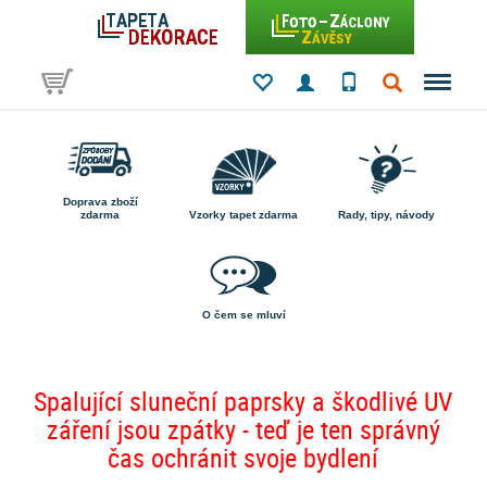
Doprava zboží
zdarma
Vzorky tapet zdarma
Rady, tipy, návody
O čem se mluví
Spalující sluneční paprsky a škodlivé UV
záření jsou zpátky - teď je ten správný
čas ochránit svoje bydlení