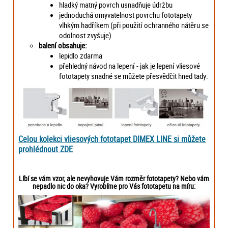
hladký matný povrch usnadňuje údržbu
jednoduchá omyvatelnost povrchu fototapety
vlhkým hadříkem (při použití ochranného nátěru se
odolnost zvyšuje)
balení obsahuje:
lepidlo zdarma
přehledný návod na lepení - jak je lepení vliesové
fototapety snadné se můžete přesvědčit hned tady:
Celou kolekci vliesových fototapet DIMEX LINE si můžete
prohlédnout ZDE
Líbí se vám vzor, ale nevyhovuje Vám rozměr fototapety? Nebo vám
nepadlo nic do oka? Vyrobíme pro Vás fototapetu na míru: