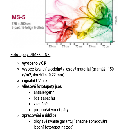
Fototapety DIMEX LINE:
vyrobeno v ČR
vysoce kvalitní a odolný vliesový materiál (gramáž: 150
g/m2, tloušťka: 0,22 mm)
digitální UV tisk
vliesové fototapety jsou
antialergenní
bez zápachu
vzdušné
propouští vodní páry
zpracování a údržba:
díky své kvalitě garantují snadné zpracování i
lepení fototapet na zeď