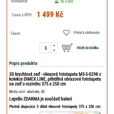
Dostupnost:
Do 2 dnů
1 499 Kč
Cena s DPH
Přidat k oblíbeným
Tweet
Popis produktu
3D krychlová zeď - vliesová fototapeta MS-5-0298 z
kolekce DIMEX LINE, pětidílná obrazová fototapeta
na zeď o rozměru 375 x 250 cm
Motiv, vzor: abstrakt, 3D
Lepidlo ZDARMA je součástí balení
Plošná dispozice 5 dílné vliesové fototapety 375 x 250 cm: