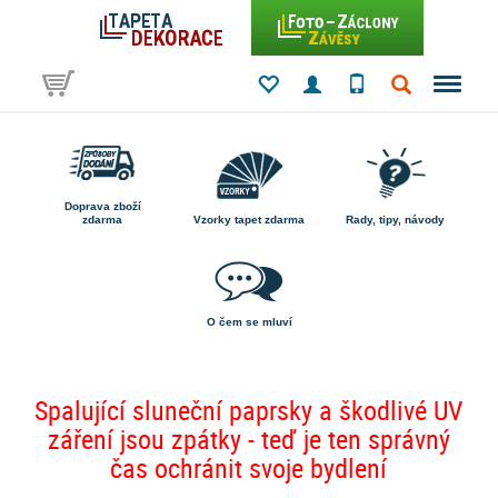
Doprava zboží
zdarma
Vzorky tapet zdarma
Rady, tipy, návody
O čem se mluví
Spalující sluneční paprsky a škodlivé UV
záření jsou zpátky - teď je ten správný
čas ochránit svoje bydlení