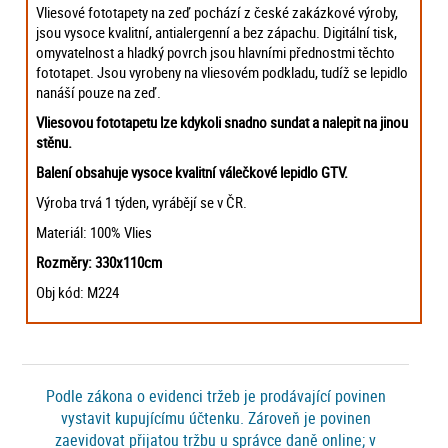
Vliesové fototapety na zeď pochází z české zakázkové výroby,
jsou vysoce kvalitní, antialergenní a bez zápachu. Digitální tisk,
omyvatelnost a hladký povrch jsou hlavními přednostmi těchto
fototapet. Jsou vyrobeny na vliesovém podkladu, tudíž se lepidlo
nanáší pouze na zeď.
Vliesovou fototapetu lze kdykoli snadno sundat a nalepit na jinou
stěnu.
Balení obsahuje vysoce kvalitní válečkové lepidlo GTV.
Výroba trvá 1 týden, vyrábějí se v ČR.
Materiál: 100% Vlies
Rozměry: 330x110cm
Obj kód: M224
Podle zákona o evidenci tržeb je prodávající povinen
vystavit kupujícímu účtenku. Zároveň je povinen
zaevidovat přijatou tržbu u správce daně online; v