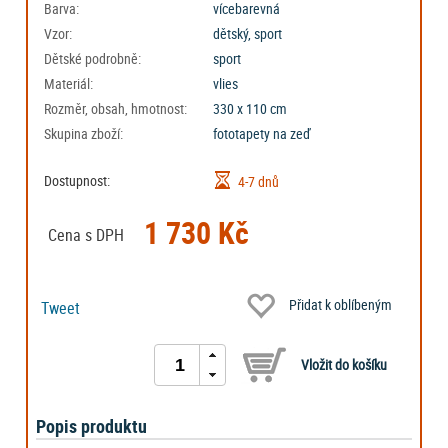
Barva:
vícebarevná
Vzor:
dětský, sport
Dětské podrobně:
sport
Materiál:
vlies
Rozměr, obsah, hmotnost:
330 x 110 cm
Skupina zboží:
fototapety na zeď
Dostupnost:
4-7 dnů
1 730 Kč
Cena s DPH
Přidat k oblíbeným
Tweet
Popis produktu