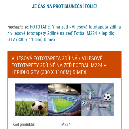
JE ČAS NA PROTISLUNEČNÍ FÓLIE!
FOTOTAPETY na zeď
Vliesová fototapeta 2dílná
Nacházíte se:
»
/ vliesové fototapety 2dílné na zeď Fotbal M224 + lepidlo
GTV (330 x 110cm) Dimex
VLIESOVÁ FOTOTAPETA 2DÍLNÁ / VLIESOVÉ
FOTOTAPETY 2DÍLNÉ NA ZEĎ FOTBAL M224 +
LEPIDLO GTV (330 X 110CM) DIMEX
Kód produktu:
M224