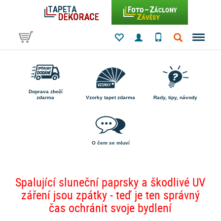
Doprava zboží
zdarma
Vzorky tapet zdarma
Rady, tipy, návody
O čem se mluví
Spalující sluneční paprsky a škodlivé UV
záření jsou zpátky - teď je ten správný
čas ochránit svoje bydlení