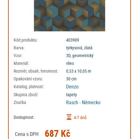
Kód produktu:
403909
Barva:
tyrkysová, zlatá
Vzor:
3D, geometrický
Materiál:
vlies
Rozměr, obsah, hmotnost:
0,53 x 10,05 m
Opakování vzoru:
30 cm
Denzo
Katalog, platnost:
Skupina zboží:
tapety
Rasch - Německo
Značka
Dostupnost:
4-7 dnů
687 Kč
Cena s DPH