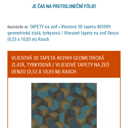
JE ČAS NA PROTISLUNEČNÍ FÓLIE!
TAPETY na zeď
Vliesová 3D tapeta 403909
Nacházíte se:
»
geometrická zlatá, tyrkysová / Vliesové tapety na zeď Denzo
(0,53 x 10,05 m) Rasch
VLIESOVÁ 3D TAPETA 403909 GEOMETRICKÁ
ZLATÁ, TYRKYSOVÁ / VLIESOVÉ TAPETY NA ZEĎ
DENZO (0,53 X 10,05 M) RASCH