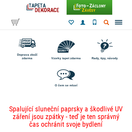
Doprava zboží
zdarma
Vzorky tapet zdarma
Rady, tipy, návody
O čem se mluví
Spalující sluneční paprsky a škodlivé UV
záření jsou zpátky - teď je ten správný
čas ochránit svoje bydlení