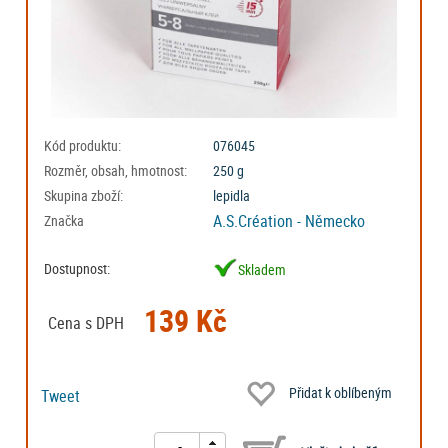
Kód produktu:
076045
Rozměr, obsah, hmotnost:
250 g
Skupina zboží:
lepidla
A.S.Création - Německo
Značka
Dostupnost:
Skladem
139 Kč
Cena s DPH
Přidat k oblíbeným
Tweet