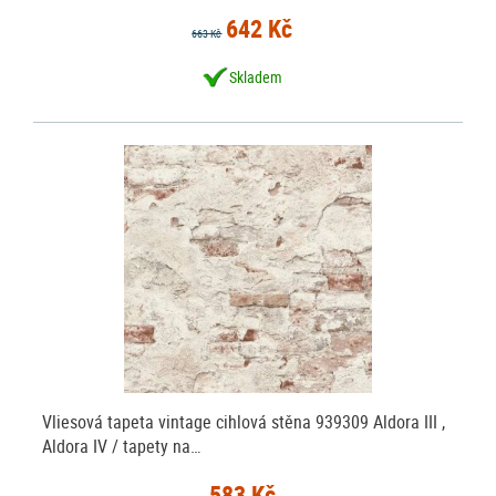
642 Kč
663 Kč
Skladem
Vliesová tapeta vintage cihlová stěna 939309 Aldora III ,
Aldora IV / tapety na…
583 Kč