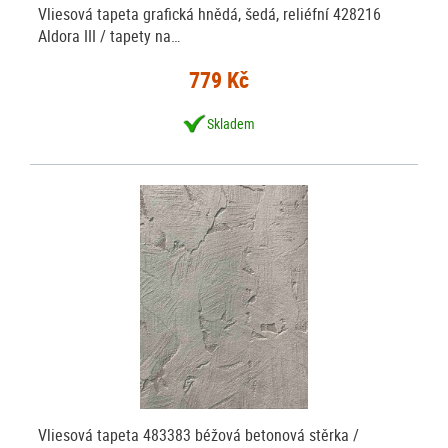
Vliesová tapeta grafická hnědá, šedá, reliéfní 428216
Aldora III / tapety na…
779 Kč
Skladem
Vliesová tapeta 483383 béžová betonová stěrka /