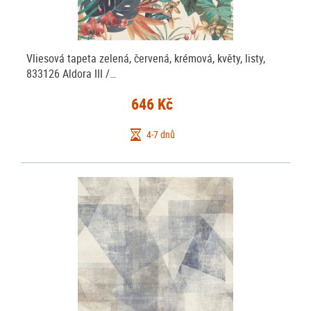
Vliesová tapeta zelená, červená, krémová, květy, listy,
833126 Aldora III /…
646 Kč
4-7 dnů