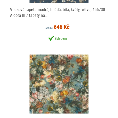
všech druhů, u nás nakoupíte vliesové tapety na zeď, vinylové tapety na
zeď, papírové tapety na zeď, samolepicí tapety, papírové i vliesové
Vliesová tapeta modrá, hnědá, bílá, květy, větve, 456738
fototapety na stěnu, dekorace na stěnu, lepidla a pomůcky k
Aldora III / tapety na…
tapetování.
646 Kč
663 Kč
Skladem