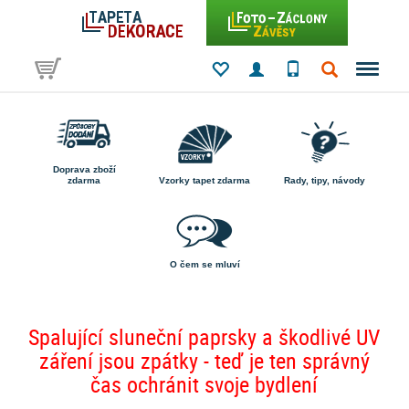
Doprava zboží
zdarma
Vzorky tapet zdarma
Rady, tipy, návody
O čem se mluví
Spalující sluneční paprsky a škodlivé UV
záření jsou zpátky - teď je ten správný
čas ochránit svoje bydlení