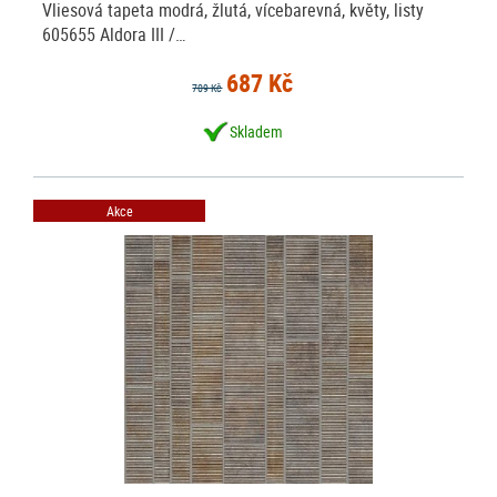
Vliesová tapeta modrá, žlutá, vícebarevná, květy, listy
605655 Aldora III /…
687 Kč
709 Kč
Skladem
Akce