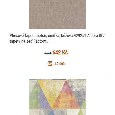
Vliesová tapeta beton, omítka, béžová 429251 Aldora III /
tapety na zeď Factory…
642 Kč
734 Kč
4-7 dnů