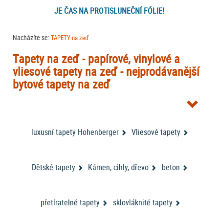
JE ČAS NA PROTISLUNEČNÍ FÓLIE!
Nacházíte se:
TAPETY na zeď
Tapety na zeď - papírové, vinylové a
vliesové tapety na zeď - nejprodávanější
bytové tapety na zeď
Tapety na zeď
jsou skvělým doplňkem každé místnosti. Obzvlášť v tom
případě, že jsou bytové
tapety na zeď
od jednoho z největších výrobců
tapety AS Creation
bytových tapet – německé firmy
A.S. Creation
(
luxusní tapety Hohenberger
Vliesové tapety
jsou někdy označeny jako
tapety AS ROVI
nebo
tapety DIMEX
). V
nabídce máme také další
tapety na stěnu
od neméně významného
RASCH
designové
výrobce tapet firmy
. Nově jsme zařadili do nabídky
tapety belgické značky Dekens
Dětské tapety
Kámen, cihly, dřevo
. Nabídku bytových tapet na zeď
beton
doplňují tapety VAVEX. Můžete vybírat i podle katalogů tapet - buďto ve
VYBÍRAT TAPETY PODLE KATALOGŮ
filtrování nebo přímo zde
:
.
přetíratelné tapety
sklovláknité tapety
Z obrovské nabídky tapet jsme pro vás vybrali a naskladnili další vzory -
kolekce tapet Helios značky Erismann rozšiřuje naši nabídku