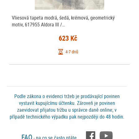
Vliesová tapeta modrá, šedá, krémová, geometrický
motiv, 617955 Aldora III /…
623 Kč
4-7 dnů
Podle zákona o evidenci tržeb je prodávající povinen
vystavit kupujícímu účtenku. Zároveň je povinen
zaevidovat přijatou tržbu u správce daně online; v
případě technického výpadku pak nejpozději do 48 hodin.
FAQ
- na co se často ptáte ...