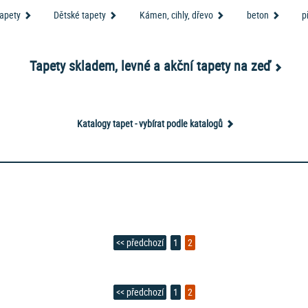
lší vzory -
kolekce tapet Helios značky Erismann rozšiřuje naši nabídku
skladových
tapety
Dětské tapety
Kámen, cihly, dřevo
beton
p
 prostor -
sklovláknité tapety
.
 v detailu každé tapety po zadání rozměrů tapetované plochy. V každém případě dop
sí být již stejná šarže k dispozici.
Tapety skladem, levné a akční tapety na zeď
n, nové vzory i nové kvality tapet. Všechny tyto čerstvé novinky nabízíme na naše
enberger
, které jsou vyrobeny zcela bez použití PVC, a tedy v souladu s ekologií 
Katalogy tapet - vybírat podle katalogů
ech a provedeních, které navrhovali ti nejlepší světoví designeři. Ale máme i
akčn
 pomůže vybrat tapety na stěnu podle barev, materiálu a vzorů. A také podle výr
edem na použitý materiál. Například zde máte předem vyfiltrované
vliesové tapety
na
n cihla
? Potřebujete nutně
nejlevnější tapety na zeď
? ... není problém :-)
Filtry m
ravým doplňkem pro oživení vašeho interiéru, tak neváhejte, vybírejte a nakupujte.
<< předchozí
1
2
stínu, nejste si jisti barvou, strukturou či velikostí vzoru tapety? Máme pro Vás
<< předchozí
1
2
 kamenné prodejně? Nyní můžete podle katalogů vybírat i na inter