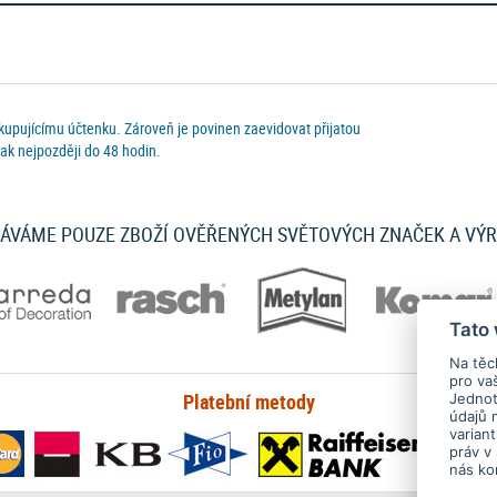
najdete
zde
.
obce tapet na zeď
A.S.Création
a zobrazit si vybrané tapety na stěnách v interieru
 kupujícímu účtenku. Zároveň je povinen zaevidovat přijatou
 tapety značky
RASCH
můžete zobrazit na stěně v interieru, stačí využít jejich Tape
ak nejpozději do 48 hodin.
a u nás vybrané zboží nenajdete - to není vůbec žádný problém - kontaktujte nás,
ÁVÁME POUZE ZBOŽÍ OVĚŘENÝCH SVĚTOVÝCH ZNAČEK A VÝ
pety na zeď
všech druhů, u nás nakoupíte vliesové tapety na zeď, vinylové tapety n
vliesové fototapety na stěnu, dekorace na stěnu, lepidla a pomůcky k tapetování.
Tato
Na těc
pro va
Platební metody
Jednotl
údajů 
varian
práv v
nás ko