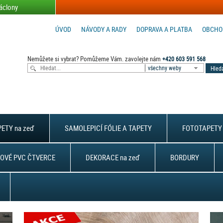
áclony
ÚVOD
NÁVODY A RADY
DOPRAVA A PLATBA
OBCHO
Nemůžete si vybrat? Pomůžeme Vám. zavolejte nám
+420 603 591 568
všechny weby
ETY na zeď
SAMOLEPICÍ FÓLIE A TAPETY
FOTOTAPETY 
OVÉ PVC ČTVERCE
DEKORACE na zeď
BORDURY