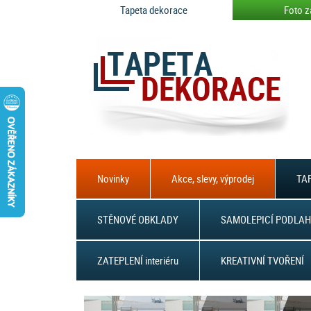
Tapeta dekorace
Foto z
Novinky
Akce, slevy, výprodej
TAP
STĚNOVÉ OBKLADY
SAMOLEPICÍ PODLAH
ZATEPLENÍ interiéru
KREATIVNÍ TVOŘENÍ