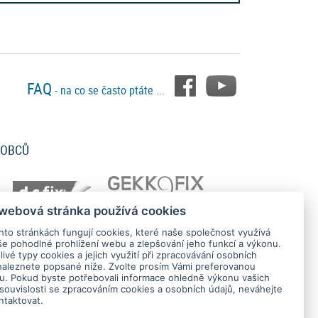
 díky
Online prohlížeči tapet AS Création
- a to ZDARMA! V
FAQ
- na co se často ptáte ...
tenexplorer -
RASCH - tapety pro Vaše stěny
. Nabídku tapet
 tapety pro vás objednáme a dodáme za nejlepší ceny.
ROBCŮ
a zeď, papírové tapety na zeď, samolepicí tapety, papírové i
 webová stránka používá cookies
hto stránkách fungují cookies, které naše společnost využívá
še pohodlné prohlížení webu a zlepšování jeho funkcí a výkonu.
ivé typy cookies a jejich využití při zpracovávání osobních
naleznete popsané níže. Zvolte prosím Vámi preferovanou
tu. Pokud byste potřebovali informace ohledně výkonu vašich
 souvislosti se zpracováním cookies a osobních údajů, neváhejte
ntaktovat.