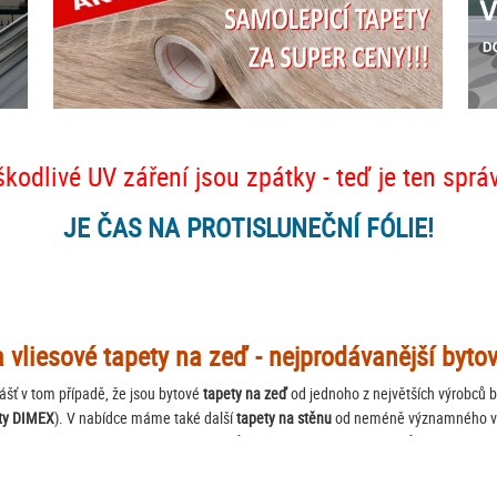
škodlivé UV záření jsou zpátky - teď je ten sprá
JE ČAS NA PROTISLUNEČNÍ FÓLIE!
a vliesové tapety na zeď - nejprodávanější byto
šť v tom případě, že jsou bytové
tapety na zeď
od jednoho z největších výrobců 
ty DIMEX
). V nabídce máme také další
tapety na stěnu
od neméně významného vý
tapet na zeď doplňují tapety VAVEX. Můžete vybírat i podle katalogů tapet - buďto