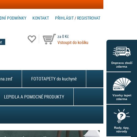
DNÍ PODMÍNKY
KONTAKT
PŘIHLÁSIT
/
REGISTROVAT
za 0 Kč
Vstoupit do košíku
Doprava zboží
zdarma
na zeď
FOTOTAPETY do kuchyně
LEPIDLA A POMOCNÉ PRODUKTY
Vzorky tapet
zdarma
Rady, tipy,
návody