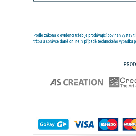
Tapety na stěnách
- zobrazení v interiéru
Také Vám nabízíme možnost vybírat z kompletní nabídky výr
Podle zákona o evidenci tržeb je prodávající povinen vystavit
nabídce máme celý sortiment této značky. Stejně tak krásné
tržbu u správce daně online; v případě technického výpadku p
doplňují
tapety na zeď VAVEX
.
Pokud si vyberete cokoliv z obrovské nabídky těchto výrobců 
PROD
Ověřený obchod - spolehlivý nákup
- jsme
specialista na ta