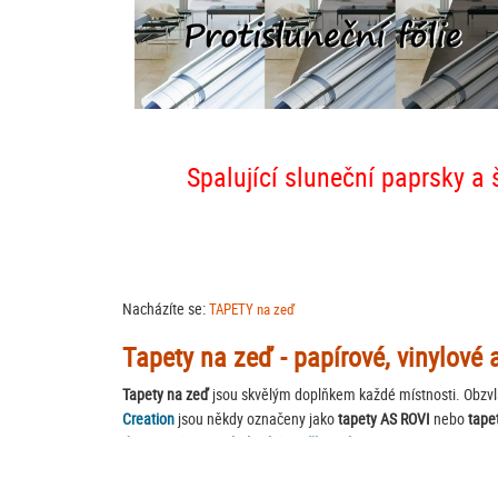
Spalující sluneční paprsky a 
Nacházíte se:
TAPETY na zeď
Tapety na zeď - papírové, vinylové 
Tapety na zeď
jsou skvělým doplňkem každé místnosti. Obzvlá
Creation
jsou někdy označeny jako
tapety AS ROVI
nebo
tape
designové tapety belgické značky Dekens
. Nabídku bytových 
KATALOGŮ
.