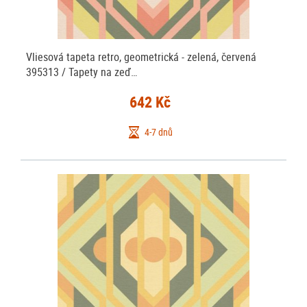
Vliesová tapeta retro, geometrická - zelená, červená
395313 / Tapety na zeď…
642 Kč
4-7 dnů