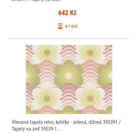
642 Kč
4-7 dnů
Vliesová tapeta retro, kytičky - zelená, růžová 395391 /
Tapety na zeď 39539-1…