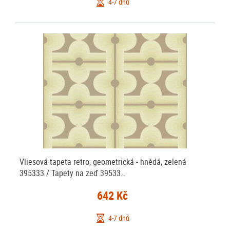
4-7 dnů
Vliesová tapeta retro, geometrická - hnědá, zelená
395333 / Tapety na zeď 39533…
642 Kč
4-7 dnů