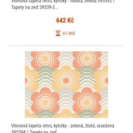
Vliesová tapeta retro, kytičky - modrá, hnědá 395392 /
Tapety na zeď 39539-2…
642 Kč
4-7 dnů
Vliesová tapeta retro, kytičky - zelená, žlutá, oranžová
395394 / Tapety na zeď…