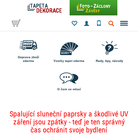
Doprava zboží
zdarma
Vzorky tapet zdarma
Rady, tipy, návody
O čem se mluví
Spalující sluneční paprsky a škodlivé UV
záření jsou zpátky - teď je ten správný
čas ochránit svoje bydlení