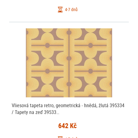
4-7 dnů
Vliesová tapeta retro, geometrická - hnědá, žlutá 395334
/ Tapety na zeď 39533…
642 Kč