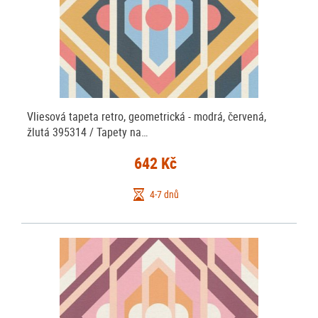
jak lepit tapety na zeď
, najdete ZDE
.
Vhodné tapety na zeď vyberete snadno -
filtrování a řazení
vám
pomůže vybrat tapety na stěnu podle barev, materiálu a vzorů. A také
podle výrobců a katalogů - zde jsou tapety zařazeny do jednotlivých
kolekcí, kde jsou sladěny jak barevně a vzorově, tak i s ohledem na
vliesové
použitý materiál. Například zde máte předem vyfiltrované
tapety
vinylové tapety
papírové
na zeď nebo
na stěnu a zde
Vliesová tapeta retro, geometrická - modrá, červená,
tapety
DĚTSKÉ TAPETY
moderní tapety na zeď
. Nebo hledáte
či
žlutá 395314 / Tapety na…
kámen cihla
nejlevnější tapety na zeď
? Potřebujete nutně
? ...
není problém :-)
Filtry můžete dále kombinovat, přidávat a ubírat nebo
642 Kč
jedním stiskem filtry zrušit a zobrazit všechny tapety.
4-7 dnů
Vyberte si i vy
moderní tapety na zeď
, tapeta na zeď je tím pravým
doplňkem pro oživení vašeho interiéru, tak neváhejte, vybírejte a
nakupujte.
Nemůžete se stále rozhodnou, jakou tapetu vybrat, v kterém odstínu,
nejste si jisti barvou, strukturou či velikostí vzoru tapety? Máme pro Vás
zašleme Vám vzorky tapet ZDARMA!
jednoduché řešení: