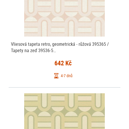
Vliesová tapeta retro, geometrická - růžová 395365 /
Tapety na zeď 39536-5…
642 Kč
4-7 dnů