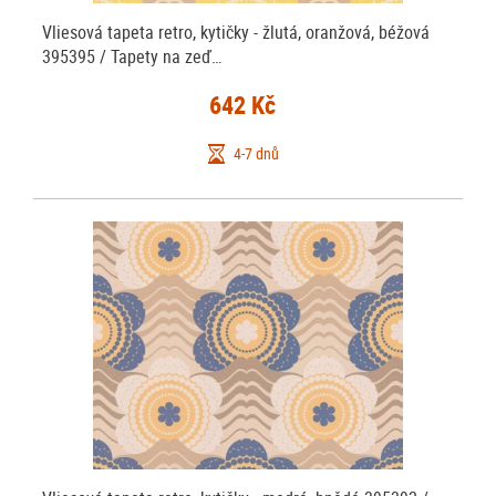
Vliesová tapeta retro, kytičky - žlutá, oranžová, béžová
395395 / Tapety na zeď…
642 Kč
4-7 dnů