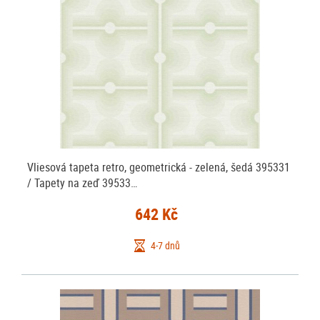
Vliesová tapeta retro, geometrická - zelená, šedá 395331
/ Tapety na zeď 39533…
642 Kč
4-7 dnů