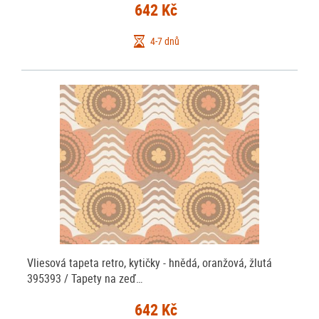
642 Kč
4-7 dnů
Vliesová tapeta retro, kytičky - hnědá, oranžová, žlutá
395393 / Tapety na zeď…
642 Kč