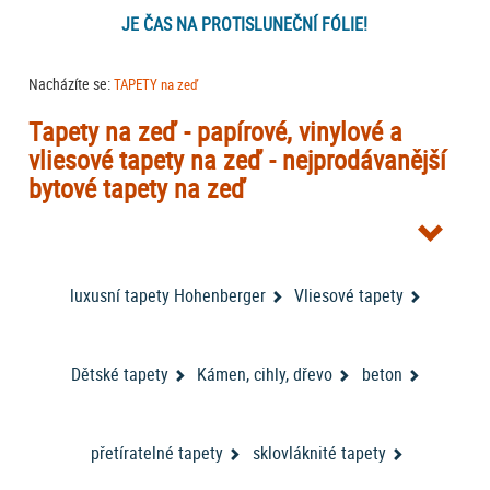
JE ČAS NA PROTISLUNEČNÍ FÓLIE!
Nacházíte se:
TAPETY na zeď
Tapety na zeď - papírové, vinylové a
vliesové tapety na zeď - nejprodávanější
bytové tapety na zeď
Tapety na zeď
jsou skvělým doplňkem každé místnosti. Obzvlášť v tom
případě, že jsou bytové
tapety na zeď
od jednoho z největších výrobců
tapety AS Creation
bytových tapet – německé firmy
A.S. Creation
(
luxusní tapety Hohenberger
Vliesové tapety
jsou někdy označeny jako
tapety AS ROVI
nebo
tapety DIMEX
). V
nabídce máme také další
tapety na stěnu
od neméně významného
RASCH
designové
výrobce tapet firmy
. Nově jsme zařadili do nabídky
tapety belgické značky Dekens
Dětské tapety
Kámen, cihly, dřevo
. Nabídku bytových tapet na zeď
beton
doplňují tapety VAVEX. Můžete vybírat i podle katalogů tapet - buďto ve
VYBÍRAT TAPETY PODLE KATALOGŮ
filtrování nebo přímo zde
:
.
přetíratelné tapety
sklovláknité tapety
Z obrovské nabídky tapet jsme pro vás vybrali a naskladnili další vzory -
kolekce tapet Helios značky Erismann rozšiřuje naši nabídku