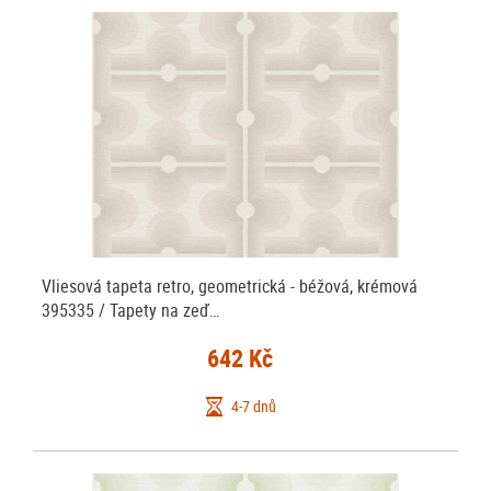
Vliesová tapeta retro, geometrická - béžová, krémová
395335 / Tapety na zeď…
642 Kč
4-7 dnů