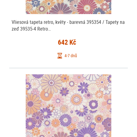
Vliesová tapeta retro, květy - barevná 395354 / Tapety na
zeď 39535-4 Retro…
642 Kč
4-7 dnů