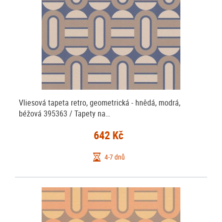
Vliesová tapeta retro, geometrická - hnědá, modrá,
béžová 395363 / Tapety na…
642 Kč
4-7 dnů