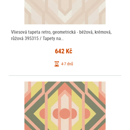
všech druhů, u nás nakoupíte vliesové tapety na zeď, vinylové tapety na
zeď, papírové tapety na zeď, samolepicí tapety, papírové i vliesové
fototapety na stěnu, dekorace na stěnu, lepidla a pomůcky k
tapetování.
Vliesová tapeta retro, geometrická - béžová, krémová,
růžová 395315 / Tapety na…
642 Kč
4-7 dnů