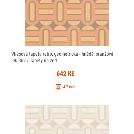
Vliesová tapeta retro, geometrická - hnědá, oranžová
395362 / Tapety na zeď…
642 Kč
4-7 dnů