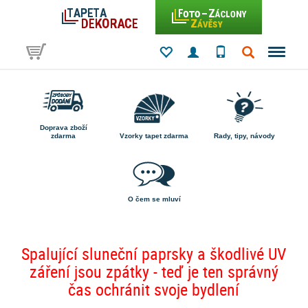
Doprava zboží
zdarma
Vzorky tapet zdarma
Rady, tipy, návody
O čem se mluví
Spalující sluneční paprsky a škodlivé UV
záření jsou zpátky - teď je ten správný
čas ochránit svoje bydlení