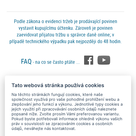
jak lepit tapety na zeď
, najdete ZDE
.
Vhodné tapety na zeď vyberete snadno -
filtrování a řazení
vám
pomůže vybrat tapety na stěnu podle barev, materiálu a vzorů. A také
Podle zákona o evidenci tržeb je prodávající povinen
podle výrobců a katalogů - zde jsou tapety zařazeny do jednotlivých
vystavit kupujícímu účtenku. Zároveň je povinen
kolekcí, kde jsou sladěny jak barevně a vzorově, tak i s ohledem na
zaevidovat přijatou tržbu u správce daně online; v
vliesové
použitý materiál. Například zde máte předem vyfiltrované
případě technického výpadku pak nejpozději do 48 hodin.
tapety
vinylové tapety
papírové
na zeď nebo
na stěnu a zde
tapety
DĚTSKÉ TAPETY
moderní tapety na zeď
. Nebo hledáte
či
kámen cihla
FAQ
nejlevnější tapety na zeď
? Potřebujete nutně
? ...
- na co se často ptáte ...
není problém :-)
Filtry můžete dále kombinovat, přidávat a ubírat nebo
jedním stiskem filtry zrušit a zobrazit všechny tapety.
Vyberte si i vy
moderní tapety na zeď
, tapeta na zeď je tím pravým
Tato webová stránka používá cookies
Platební metody
doplňkem pro oživení vašeho interiéru, tak neváhejte, vybírejte a
Na těchto stránkách fungují cookies, které naše
nakupujte.
společnost využívá pro vaše pohodlné prohlížení webu a
zlepšování jeho funkcí a výkonu. Jednotlivé typy cookies a
Nemůžete se stále rozhodnou, jakou tapetu vybrat, v kterém odstínu,
jejich využití při zpracovávání osobních údajů naleznete
nejste si jisti barvou, strukturou či velikostí vzoru tapety? Máme pro Vás
popsané níže. Zvolte prosím Vámi preferovanou variantu.
Pokud byste potřebovali informace ohledně výkonu vašich
zašleme Vám vzorky tapet ZDARMA!
jednoduché řešení:
práv v souvislosti se zpracováním cookies a osobních
údajů, neváhejte nás kontaktovat.
Copyright © 2015 - 2026
SEO kvalitně
. All rights reserved.