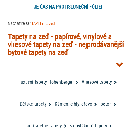
JE ČAS NA PROTISLUNEČNÍ FÓLIE!
Nacházíte se:
TAPETY na zeď
Tapety na zeď - papírové, vinylové a
vliesové tapety na zeď - nejprodávanější
bytové tapety na zeď
Tapety na zeď
jsou skvělým doplňkem každé místnosti. Obzvlášť v tom
případě, že jsou bytové
tapety na zeď
od jednoho z největších výrobců
tapety AS Creation
bytových tapet – německé firmy
A.S. Creation
(
luxusní tapety Hohenberger
Vliesové tapety
jsou někdy označeny jako
tapety AS ROVI
nebo
tapety DIMEX
). V
nabídce máme také další
tapety na stěnu
od neméně významného
RASCH
designové
výrobce tapet firmy
. Nově jsme zařadili do nabídky
tapety belgické značky Dekens
Dětské tapety
Kámen, cihly, dřevo
. Nabídku bytových tapet na zeď
beton
doplňují tapety VAVEX. Můžete vybírat i podle katalogů tapet - buďto ve
VYBÍRAT TAPETY PODLE KATALOGŮ
filtrování nebo přímo zde
:
.
přetíratelné tapety
sklovláknité tapety
Z obrovské nabídky tapet jsme pro vás vybrali a naskladnili další vzory -
kolekce tapet Helios značky Erismann rozšiřuje naši nabídku