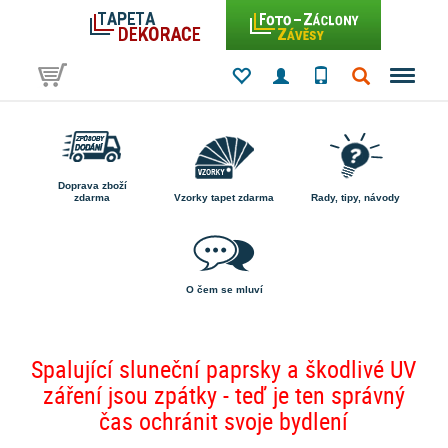
Doprava zboží
zdarma
Vzorky tapet zdarma
Rady, tipy, návody
O čem se mluví
Spalující sluneční paprsky a škodlivé UV
záření jsou zpátky - teď je ten správný
čas ochránit svoje bydlení