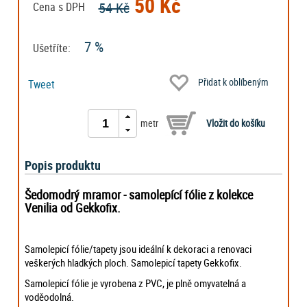
50 Kč
54 Kč
Cena s DPH
7 %
Ušetříte:
Přidat k oblíbeným
Tweet
metr
Popis produktu
Šedomodrý mramor - samolepící fólie z kolekce
Venilia od Gekkofix.
Samolepicí fólie/tapety jsou ideální k dekoraci a renovaci
veškerých hladkých ploch. Samolepicí tapety Gekkofix.
Samolepicí fólie je vyrobena z PVC, je plně omyvatelná a
voděodolná.