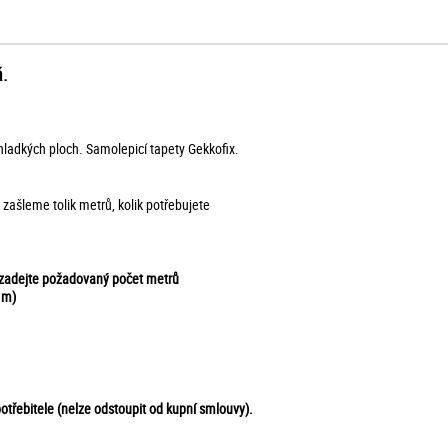
á.
 hladkých ploch. Samolepicí tapety Gekkofix.
k zašleme tolik metrů, kolik potřebujete
 zadejte požadovaný počet metrů
 m)
otřebitele (nelze odstoupit od kupní smlouvy).