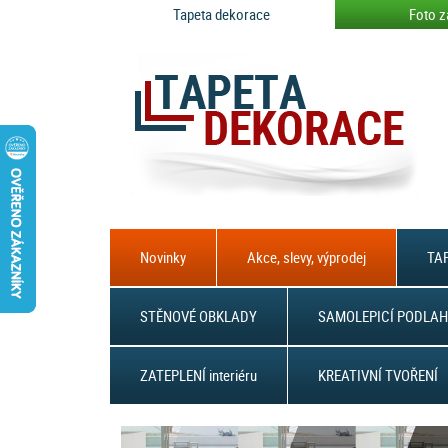
Tapeta dekorace
Foto z
Novinky
Akce, slevy, výprodej
TAP
STĚNOVÉ OBKLADY
SAMOLEPICÍ PODLAH
ZATEPLENÍ interiéru
KREATIVNÍ TVOŘENÍ