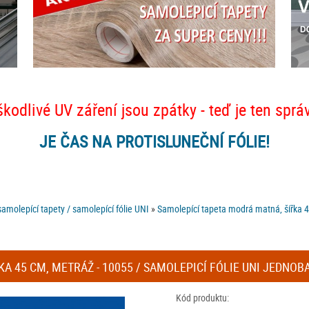
škodlivé UV záření jsou zpátky - teď je ten sprá
JE ČAS NA PROTISLUNEČNÍ FÓLIE!
amolepící tapety / samolepící fólie UNI
»
Samolepící tapeta modrá matná, šířka 4
KA 45 CM, METRÁŽ - 10055 / SAMOLEPICÍ FÓLIE UNI JEDN
Kód produktu: