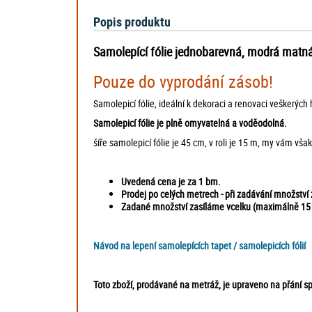
Popis produktu
Samolepící fólie jednobarevná, modrá matn
Pouze do vyprodání zásob!
Samolepicí fólie, ideální k dekoraci a renovaci veškerých
Samolepicí fólie je plně omyvatelná a voděodolná.
šíře samolepicí fólie je 45 cm, v roli je 15 m, my vám vša
Uvedená cena je za 1 bm.
Prodej po celých metrech -
při zadávání množství
Zadané množství zasíláme vcelku (maximálně 15
Návod na lepení samolepících tapet / samolepicích fólií
Toto zboží, prodávané na metráž, je upraveno na přání sp