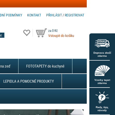
DNÍ PODMÍNKY
KONTAKT
PŘIHLÁSIT
/
REGISTROVAT
za 0 Kč
Vstoupit do košíku
Doprava zboží
zdarma
na zeď
FOTOTAPETY do kuchyně
LEPIDLA A POMOCNÉ PRODUKTY
Vzorky tapet
zdarma
Rady, tipy,
návody