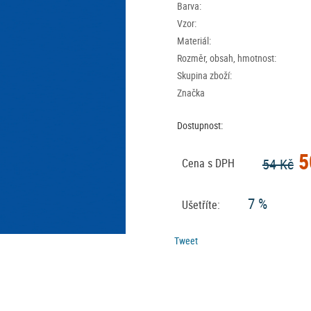
Barva:
Vzor:
Materiál:
Rozměr, obsah, hmotnost:
Skupina zboží:
Značka
Dostupnost:
5
54 Kč
Cena s DPH
7 %
Ušetříte:
Tweet