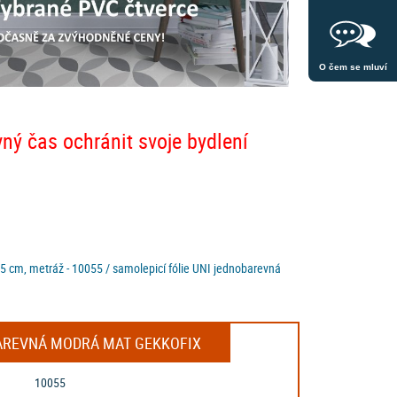
O čem se mluví
vný čas ochránit svoje bydlení
5 cm, metráž - 10055 / samolepicí fólie UNI jednobarevná
OBAREVNÁ MODRÁ MAT GEKKOFIX
10055