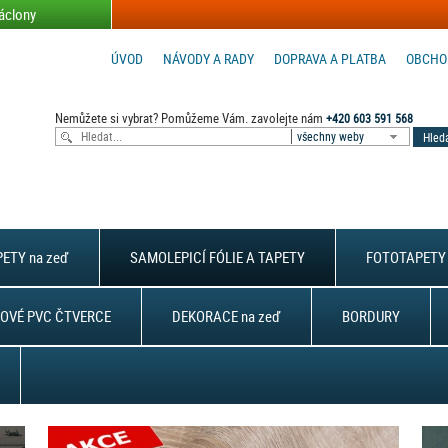
áclony
ÚVOD
NÁVODY A RADY
DOPRAVA A PLATBA
OBCHO
Nemůžete si vybrat? Pomůžeme Vám. zavolejte nám
+420 603 591 568
všechny weby
ETY na zeď
SAMOLEPICÍ FÓLIE A TAPETY
FOTOTAPETY 
OVÉ PVC ČTVERCE
DEKORACE na zeď
BORDURY