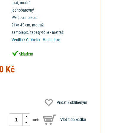
mat, modrá
jednobarevný
PVC, samolepicí
šířka 45 cm, metráž
samolepicí tapety/fólie - metráž
Venilia / Gekkofix - Holandsko
Skladem
0 Kč
Přidat k oblíbeným
metr