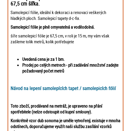
67,5 cm šířka.
Samolepicí fólie, ideální k dekoraci a renovaci veškerých
hladkých ploch. Samolepicí tapety d-c-fix.
Samolepicí fólie je plně omyvatelná a voděodolná.
šíře samolepicí fólie je 67,5 cm, v roli je 15 m, my vám však
zašleme tolik metrů, kolik potřebujete
Uvedená cena je za 1 bm.
Prodej po celých metrech -
při zadávání množství zadejte
požadovaný počet metrů
Návod na lepení samolepících tapet / samolepicích fólií
Toto zboží, prodávané na metráž, je upraveno na přání
spotřebitele (nelze odstoupit od kupní smlouvy).
Konkrétně vzor dub sonoma je uměle vytvořený, existuje v mnoha
odstínech, doporučujeme využít naši službu zasílání vzorků