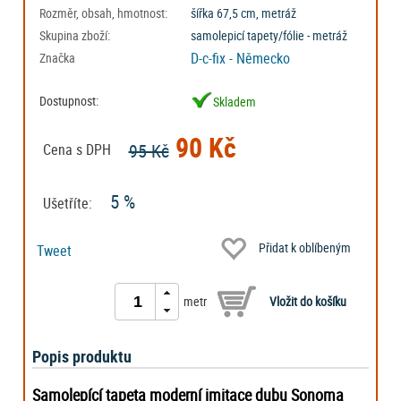
Rozměr, obsah, hmotnost:
šířka 67,5 cm, metráž
Skupina zboží:
samolepicí tapety/fólie - metráž
D-c-fix - Německo
Značka
Dostupnost:
Skladem
90 Kč
95 Kč
Cena s DPH
5 %
Ušetříte:
Přidat k oblíbeným
Tweet
metr
Popis produktu
Samolepící tapeta moderní imitace dubu Sonoma