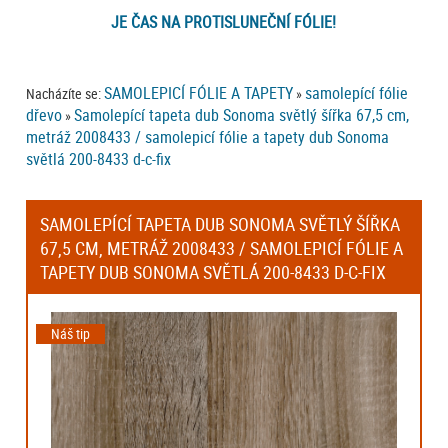
JE ČAS NA PROTISLUNEČNÍ FÓLIE!
SAMOLEPICÍ FÓLIE A TAPETY
samolepící fólie
Nacházíte se:
»
dřevo
Samolepící tapeta dub Sonoma světlý šířka 67,5 cm,
»
metráž 2008433 / samolepicí fólie a tapety dub Sonoma
světlá 200-8433 d-c-fix
SAMOLEPÍCÍ TAPETA DUB SONOMA SVĚTLÝ ŠÍŘKA
67,5 CM, METRÁŽ 2008433 / SAMOLEPICÍ FÓLIE A
TAPETY DUB SONOMA SVĚTLÁ 200-8433 D-C-FIX
Náš tip