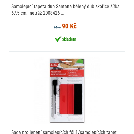
Samolepící tapeta dub Santana bělený dub skořice šířka
67,5 cm, metráž 2008426 …
90 Kč
95 Kč
Skladem
Sada pro lepení samolepících fólií /samolepících tapet