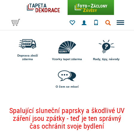
Doprava zboží
zdarma
Vzorky tapet zdarma
Rady, tipy, návody
O čem se mluví
Spalující sluneční paprsky a škodlivé UV
záření jsou zpátky - teď je ten správný
čas ochránit svoje bydlení