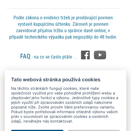
Podle zákona o evidenci tržeb je prodávající povinen
vystavit kupujícímu účtenku. Zároveň je povinen
zaevidovat přijatou tržbu u správce daně online; v
případě technického výpadku pak nejpozději do 48 hodin.
FAQ
- na co se často ptáte ...
Tato webová stránka používá cookies
Platební metody
Na těchto stránkách fungují cookies, které naše
společnost využívá pro vaše pohodlné prohlížení webu a
zlepšování jeho funkcí a výkonu. Jednotlivé typy cookies a
jejich využití při zpracovávání osobních údajů naleznete
popsané níže. Zvolte prosím Vámi preferovanou variantu.
Pokud byste potřebovali informace ohledně výkonu vašich
práv v souvislosti se zpracováním cookies a osobních
údajů, neváhejte nás kontaktovat.
Copyright © 2015 - 2026
SEO kvalitně
. All rights reserved.
Kontakt
Ochrana osobních údajů
O nás
Obchodní podmínky