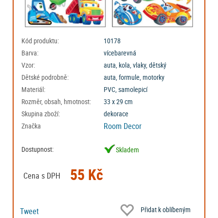
Kód produktu:
10178
Barva:
vícebarevná
Vzor:
auta, kola, vlaky, dětský
Dětské podrobně:
auta, formule, motorky
Materiál:
PVC, samolepicí
Rozměr, obsah, hmotnost:
33 x 29 cm
Skupina zboží:
dekorace
Room Decor
Značka
Dostupnost:
Skladem
55 Kč
Cena s DPH
Přidat k oblíbeným
Tweet