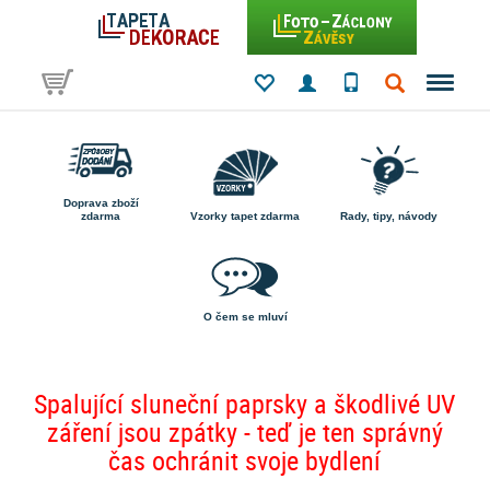
Doprava zboží
zdarma
Vzorky tapet zdarma
Rady, tipy, návody
O čem se mluví
Spalující sluneční paprsky a škodlivé UV
záření jsou zpátky - teď je ten správný
čas ochránit svoje bydlení