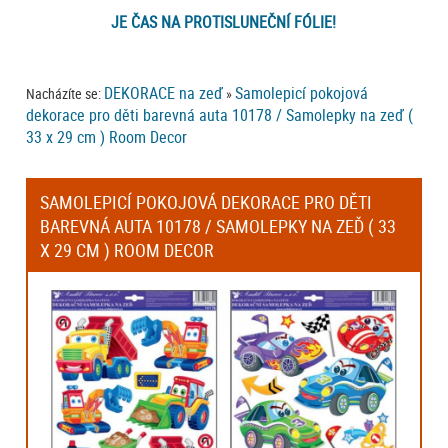
JE ČAS NA PROTISLUNEČNÍ FÓLIE!
DEKORACE na zeď
Samolepicí pokojová
Nacházíte se:
»
dekorace pro děti barevná auta 10178 / Samolepky na zeď (
33 x 29 cm ) Room Decor
SAMOLEPICÍ POKOJOVÁ DEKORACE PRO DĚTI
BAREVNÁ AUTA 10178 / SAMOLEPKY NA ZEĎ ( 33
X 29 CM ) ROOM DECOR