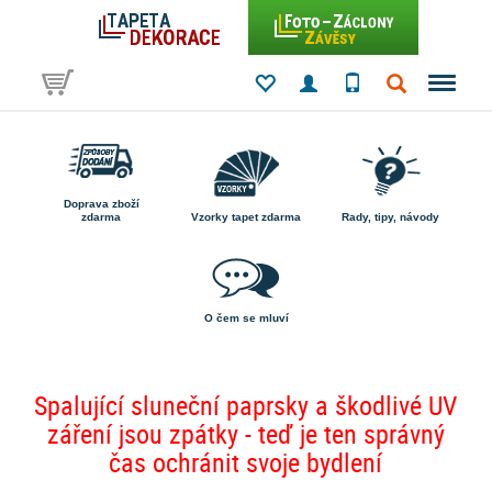
Doprava zboží
zdarma
Vzorky tapet zdarma
Rady, tipy, návody
O čem se mluví
Spalující sluneční paprsky a škodlivé UV
záření jsou zpátky - teď je ten správný
čas ochránit svoje bydlení