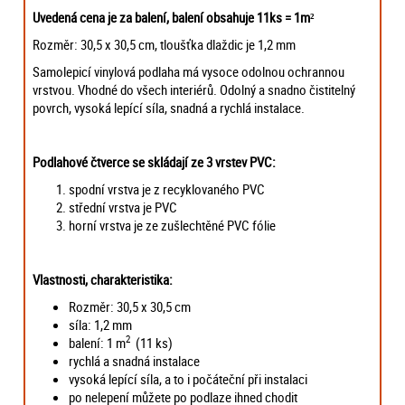
Uvedená cena je za balení, balení obsahuje 11ks = 1m²
Rozměr: 30,5 x 30,5 cm, tloušťka dlaždic je 1,2 mm
Samolepicí vinylová podlaha má vysoce odolnou ochrannou
vrstvou. Vhodné do všech interiérů. Odolný a snadno čistitelný
povrch, vysoká lepící síla, snadná a rychlá instalace.
Podlahové čtverce se skládají ze 3 vrstev PVC:
spodní vrstva je z recyklovaného PVC
střední vrstva je PVC
horní vrstva je ze zušlechtěné PVC fólie
Vlastnosti, charakteristika:
Rozměr: 30,5 x 30,5 cm
síla: 1,2 mm
2
balení: 1 m
(11 ks)
rychlá a snadná instalace
vysoká lepící síla, a to i počáteční při instalaci
po nelepení můžete po podlaze ihned chodit