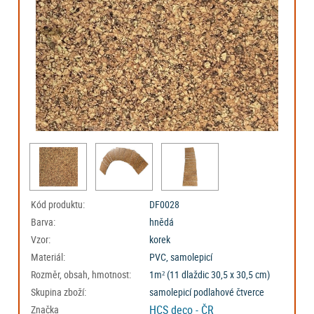
Kód produktu:
DF0028
Barva:
hnědá
Vzor:
korek
Materiál:
PVC, samolepicí
Rozměr, obsah, hmotnost:
1m² (11 dlaždic 30,5 x 30,5 cm)
Skupina zboží:
samolepicí podlahové čtverce
HCS deco - ČR
Značka