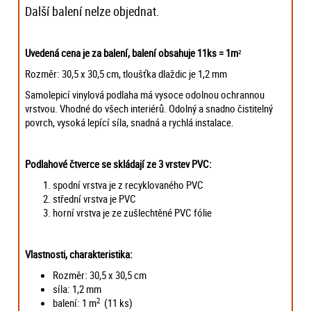
Další balení nelze objednat.
Uvedená cena je za balení, balení obsahuje 11ks = 1m²
Rozměr: 30,5 x 30,5 cm, tloušťka dlaždic je 1,2 mm
Samolepicí vinylová podlaha má vysoce odolnou ochrannou
vrstvou. Vhodné do všech interiérů. Odolný a snadno čistitelný
povrch, vysoká lepící síla, snadná a rychlá instalace.
Podlahové čtverce se skládají ze 3 vrstev PVC:
spodní vrstva je z recyklovaného PVC
střední vrstva je PVC
horní vrstva je ze zušlechtěné PVC fólie
Vlastnosti, charakteristika:
Rozměr: 30,5 x 30,5 cm
síla: 1,2 mm
2
balení: 1 m
(11 ks)