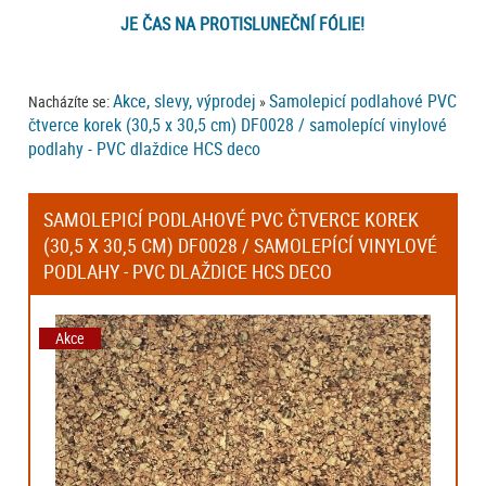
JE ČAS NA PROTISLUNEČNÍ FÓLIE!
Akce, slevy, výprodej
Samolepicí podlahové PVC
Nacházíte se:
»
čtverce korek (30,5 x 30,5 cm) DF0028 / samolepící vinylové
podlahy - PVC dlaždice HCS deco
SAMOLEPICÍ PODLAHOVÉ PVC ČTVERCE KOREK
(30,5 X 30,5 CM) DF0028 / SAMOLEPÍCÍ VINYLOVÉ
PODLAHY - PVC DLAŽDICE HCS DECO
Akce