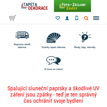
Doprava zboží
zdarma
Vzorky tapet zdarma
Rady, tipy, návody
O čem se mluví
Spalující sluneční paprsky a škodlivé UV
záření jsou zpátky - teď je ten správný
čas ochránit svoje bydlení