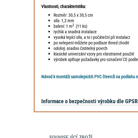
Vlastnosti, charakteristika:
Rozměr: 30,5 x 30,5 cm
síla: 1,2 mm
2
balení: 1 m
(11 ks)
rychlá a snadná instalace
vysoká lepící síla, a to i počáteční při instalaci
po nelepení můžete po podlaze ihned chodit
odolný, snadno čistitelný povrch
klasické univerzání vzory pro všestranné použití
výrobek splňuje požadavky pro označení CE podl
Návod k montáži samolepicích PVC čtverců na podlahu 
Informace o bezpečnosti výrobku dle GPSR
SOUVISEJÍCÍ ZBOŽÍ