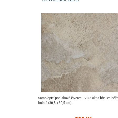
Samolepicí podlahové čtverce PVC dlažba břidlice béž
hnědá (30,5 x 30,5 cm)…