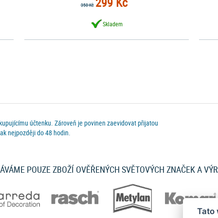
299 Kč
350 Kč
Skladem
 kupujícímu účtenku. Zároveň je povinen zaevidovat přijatou
ak nejpozději do 48 hodin.
ÁVÁME POUZE ZBOŽÍ OVĚŘENÝCH SVĚTOVÝCH ZNAČEK A VÝ
Tato