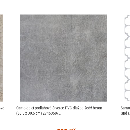
ovo-
Samolepicí podlahové čtverce PVC dlažba šedý beton
Samol
(30,5 x 30,5 cm) 2745058/…
Grid 