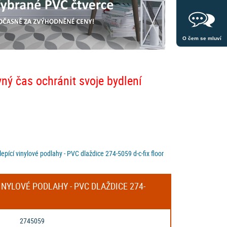
O čem se mluví
vný čas ochránit svoje bydlení
ící vinylové podlahy - PVC dlaždice 274-5059 d-c-fix floor
NYLOVÉ PODLAHY - PVC DLAŽDICE 274-
2745059