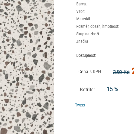
Barva:
Vzor:
Materiál:
Rozměr, obsah, hmotnost:
Skupina zboží:
Značka
Dostupnost:
2
350 Kč
Cena s DPH
15 %
Ušetříte:
Tweet