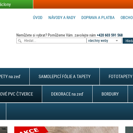
áclony
ÚVOD
NÁVODY A RADY
DOPRAVA A PLATBA
OBCHO
Nemůžete si vybrat? Pomůžeme Vám. zavolejte nám
+420 603 591 568
všechny weby
ETY na zeď
SAMOLEPICÍ FÓLIE A TAPETY
FOTOTAPETY 
OVÉ PVC ČTVERCE
DEKORACE na zeď
BORDURY