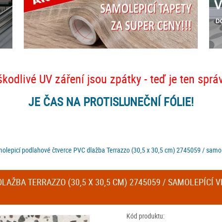
škodlivé UV záření jsou zpátky - teď je ten sprá
JE ČAS NA PROTISLUNEČNÍ FÓLIE!
olepicí podlahové čtverce PVC dlažba Terrazzo (30,5 x 30,5 cm) 2745059 / samolep
AŽBA TERRAZZO (30,5 X 30,5 CM) 2745059 / SAMOLEPÍCÍ VI
Kód produktu: