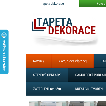
Tapeta dekorace
Foto z
Novinky
Akce, slevy, výprodej
TAP
STĚNOVÉ OBKLADY
SAMOLEPICÍ PODLAH
ZATEPLENÍ interiéru
KREATIVNÍ TVOŘENÍ