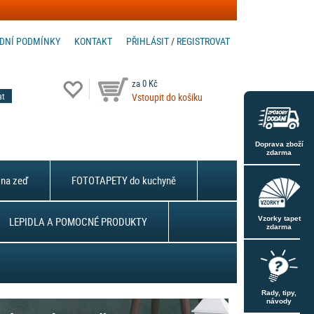
DNÍ PODMÍNKY
KONTAKT
PŘIHLÁSIT
/
REGISTROVAT
za 0 Kč
Vstoupit do košíku
Doprava zboží
zdarma
na zeď
FOTOTAPETY do kuchyně
LEPIDLA A POMOCNÉ PRODUKTY
Vzorky tapet
zdarma
Rady, tipy,
návody