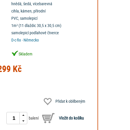
hnědá, šedá, vícebarevná
cihla, kámen, přírodní
PVC, samolepicí
1m² (11 dlaždic 30,5 x 30,5 cm)
samolepicí podlahové čtverce
D-c-fix - Německo
Skladem
99 Kč
Přidat k oblíbeným
balení