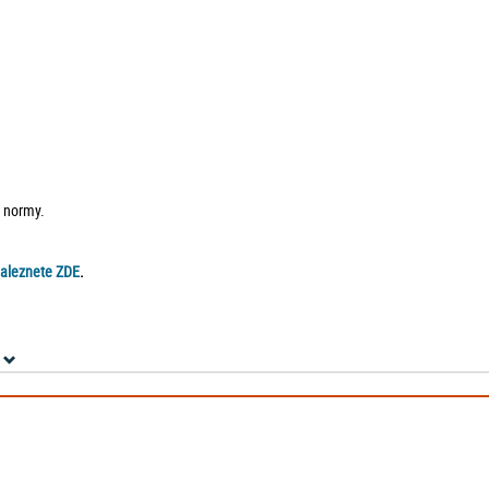
e normy.
naleznete ZDE
.