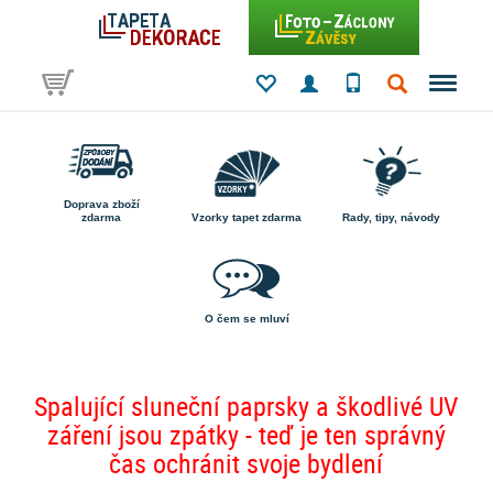
Doprava zboží
zdarma
Vzorky tapet zdarma
Rady, tipy, návody
O čem se mluví
Spalující sluneční paprsky a škodlivé UV
záření jsou zpátky - teď je ten správný
čas ochránit svoje bydlení