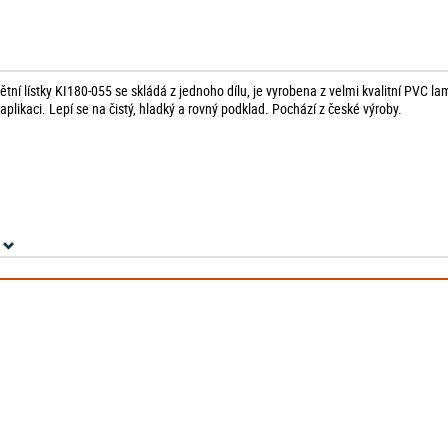
ní lístky KI180-055 se skládá z jednoho dílu, je vyrobena z velmi kvalitní PVC la
likaci. Lepí se na čistý, hladký a rovný podklad. Pochází z české výroby.