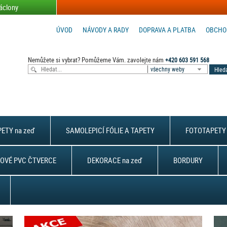
áclony
ÚVOD
NÁVODY A RADY
DOPRAVA A PLATBA
OBCHO
Nemůžete si vybrat? Pomůžeme Vám. zavolejte nám
+420 603 591 568
všechny weby
ETY na zeď
SAMOLEPICÍ FÓLIE A TAPETY
FOTOTAPETY 
OVÉ PVC ČTVERCE
DEKORACE na zeď
BORDURY