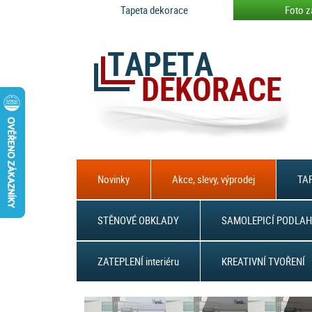
Tapeta dekorace
Foto z
Novinky
Akce, slevy, výprodej
TAP
STĚNOVÉ OBKLADY
SAMOLEPICÍ PODLAH
ZATEPLENÍ interiéru
KREATIVNÍ TVOŘENÍ