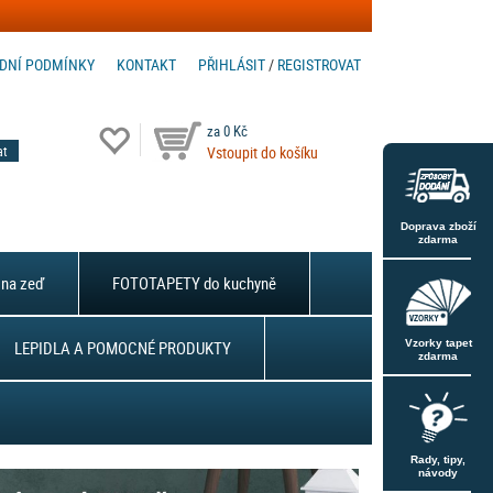
DNÍ PODMÍNKY
KONTAKT
PŘIHLÁSIT
/
REGISTROVAT
za 0 Kč
Vstoupit do košíku
Doprava zboží
zdarma
na zeď
FOTOTAPETY do kuchyně
LEPIDLA A POMOCNÉ PRODUKTY
Vzorky tapet
zdarma
Rady, tipy,
návody