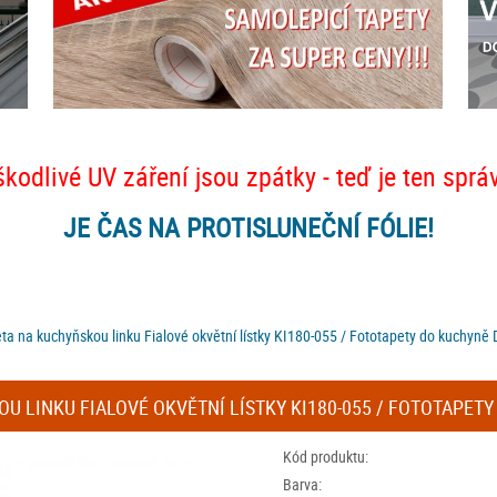
škodlivé UV záření jsou zpátky - teď je ten sprá
JE ČAS NA PROTISLUNEČNÍ FÓLIE!
ta na kuchyňskou linku Fialové okvětní lístky KI180-055 / Fototapety do kuchyně
 LINKU FIALOVÉ OKVĚTNÍ LÍSTKY KI180-055 / FOTOTAPETY 
Kód produktu:
Barva: