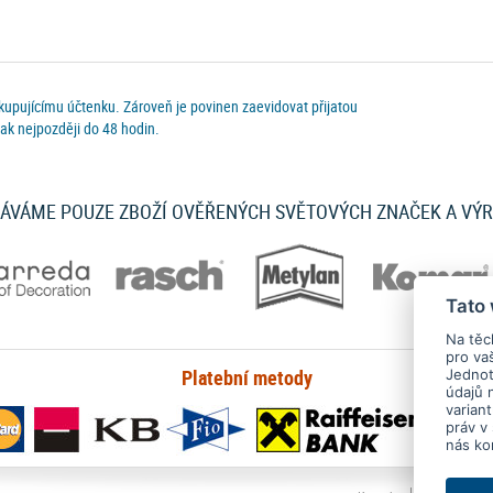
 kupujícímu účtenku. Zároveň je povinen zaevidovat přijatou
ak nejpozději do 48 hodin.
ÁVÁME POUZE ZBOŽÍ OVĚŘENÝCH SVĚTOVÝCH ZNAČEK A VÝ
Tato
Na těc
pro va
Platební metody
Jednotl
údajů 
varian
práv v
nás ko