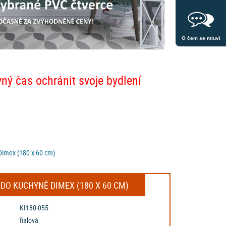
O čem se mluví
vný čas ochránit svoje bydlení
 Dimex (180 x 60 cm)
DO KUCHYNĚ DIMEX (180 X 60 CM)
KI180-055
fialová