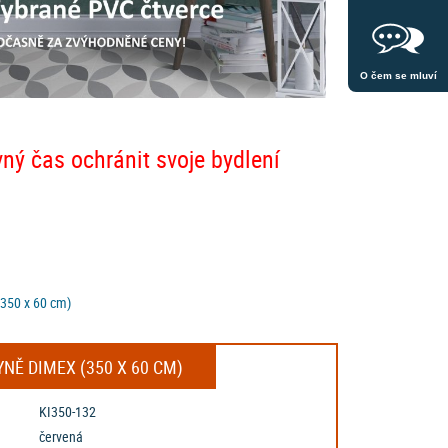
O čem se mluví
vný čas ochránit svoje bydlení
(350 x 60 cm)
NĚ DIMEX (350 X 60 CM)
KI350-132
červená