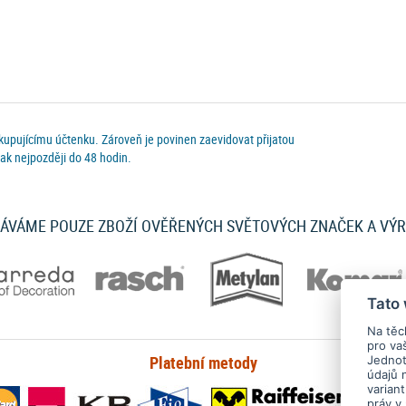
 kupujícímu účtenku. Zároveň je povinen zaevidovat přijatou
ak nejpozději do 48 hodin.
ÁVÁME POUZE ZBOŽÍ OVĚŘENÝCH SVĚTOVÝCH ZNAČEK A VÝ
Tato
Na těc
pro va
Platební metody
Jednotl
údajů 
varian
práv v