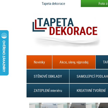
Tapeta dekorace
Foto z
Novinky
Akce, slevy, výprodej
TAP
STĚNOVÉ OBKLADY
SAMOLEPICÍ PODLAH
ZATEPLENÍ interiéru
KREATIVNÍ TVOŘENÍ