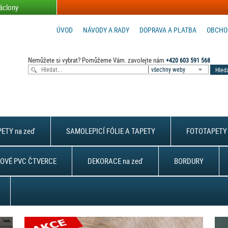
áclony
ÚVOD
NÁVODY A RADY
DOPRAVA A PLATBA
OBCHO
Nemůžete si vybrat? Pomůžeme Vám. zavolejte nám
+420 603 591 568
všechny weby
ETY na zeď
SAMOLEPICÍ FÓLIE A TAPETY
FOTOTAPETY 
OVÉ PVC ČTVERCE
DEKORACE na zeď
BORDURY