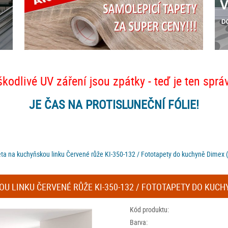
škodlivé UV záření jsou zpátky - teď je ten sprá
JE ČAS NA PROTISLUNEČNÍ FÓLIE!
eta na kuchyňskou linku Červené růže KI-350-132 / Fototapety do kuchyně Dimex 
 LINKU ČERVENÉ RŮŽE KI-350-132 / FOTOTAPETY DO KUCHY
Kód produktu:
Barva: