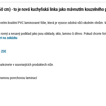
0 cm) - to je nová kuchyňská linka jako mávnutím kouzelného pr
velmi kvalitní PVC laminované fólie, která je vysoce odolná vůči okolním vlivům. Mů
, rovný a nesavý podklad jako jsou obklady, sklo, lamino či dřevo. Pokud chcete fo
et na zakázku
é
ZDE
 naleznete v souvisejících produktech níže.
ochrannou povrchovou laminací