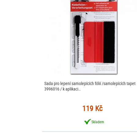
Sada pro lepení samolepících fólií /samolepících tapet
3996016 / k aplikaci…
119 Kč
Skladem