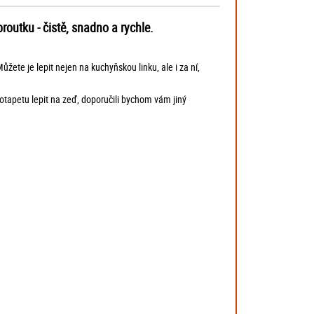
outku - čistě, snadno a rychle.
žete je lepit nejen na kuchyňskou linku, ale i za ní,
totapetu lepit na zeď, doporučili bychom vám jiný