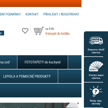
DNÍ PODMÍNKY
KONTAKT
PŘIHLÁSIT
/
REGISTROVAT
za 0 Kč
Vstoupit do košíku
Doprava zboží
zdarma
na zeď
FOTOTAPETY do kuchyně
LEPIDLA A POMOCNÉ PRODUKTY
Vzorky tapet
zdarma
Rady, tipy,
návody