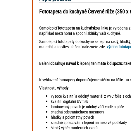
Fototapeta do kuchyně Červené růže (350 x 6
Samolepicí fototapeta
na kuchyňskou linku
je vyrobena z 
například mezi horní a spodní skříňky vaší kuchyně.
Samolepicí fototapety do kuchyně se lepí na čistý, hladký
materiál, a to vlies - řešení naleznete zde:
výroba fototap
Balení obsahuje návod k lepení, ten máte k dispozici tak
K vyhlazení fototapety
doporučujeme stěrku na fólie
- tu
Vlastnosti, výhody:
vysoce kvalitní a odolný materiál z PVC fólie s 
kvalitní digitální UV tisk
laminovaný povrch je odolný vůči vodě a páře
snadná odstranitelnost mastnoty
hladký a polomatný povrch
snadné zpracování i lepení na nesavé podklady
široký výběr moderních vzorů