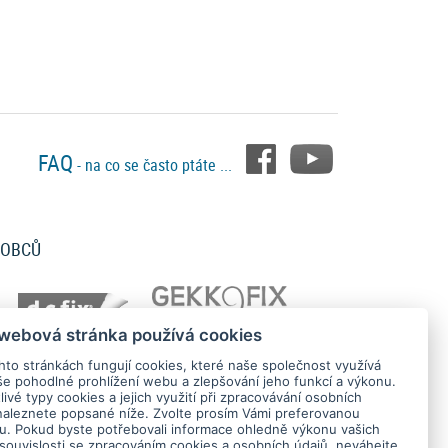
FAQ
- na co se často ptáte ...
ROBCŮ
 webová stránka používá cookies
hto stránkách fungují cookies, které naše společnost využívá
še pohodlné prohlížení webu a zlepšování jeho funkcí a výkonu.
ivé typy cookies a jejich využití při zpracovávání osobních
naleznete popsané níže. Zvolte prosím Vámi preferovanou
tu. Pokud byste potřebovali informace ohledně výkonu vašich
 souvislosti se zpracováním cookies a osobních údajů, neváhejte