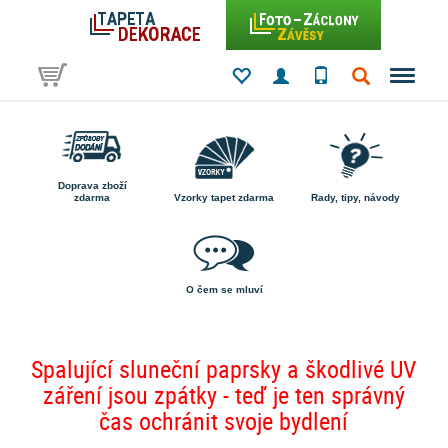
Doprava zboží
zdarma
Vzorky tapet zdarma
Rady, tipy, návody
O čem se mluví
Spalující sluneční paprsky a škodlivé UV
záření jsou zpátky - teď je ten správný
čas ochránit svoje bydlení