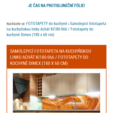
JE ČAS NA PROTISLUNEČNÍ FÓLIE!
FOTOTAPETY do kuchyně
Samolepicí fototapeta
Nacházíte se:
»
na kuchyňskou linku Achát KI180-066 / Fototapety do
kuchyně Dimex (180 x 60 cm)
SAMOLEPICÍ FOTOTAPETA NA KUCHYŇSKOU
LINKU ACHÁT KI180-066 / FOTOTAPETY DO
KUCHYNĚ DIMEX (180 X 60 CM)