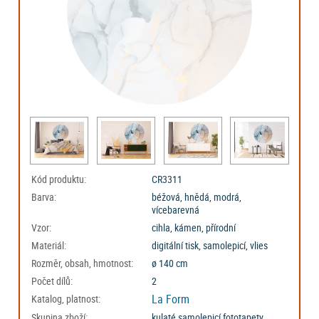
Kód produktu:
CR3311
Barva:
béžová, hnědá, modrá,
vícebarevná
Vzor:
cihla, kámen, přírodní
Materiál:
digitální tisk, samolepicí, vlies
Rozměr, obsah, hmotnost:
ø 140 cm
Počet dílů:
2
La Form
Katalog, platnost:
Skupina zboží:
kulaté samolepicí fototapety