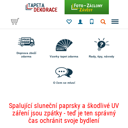
Doprava zboží
zdarma
Vzorky tapet zdarma
Rady, tipy, návody
O čem se mluví
Spalující sluneční paprsky a škodlivé UV
záření jsou zpátky - teď je ten správný
čas ochránit svoje bydlení