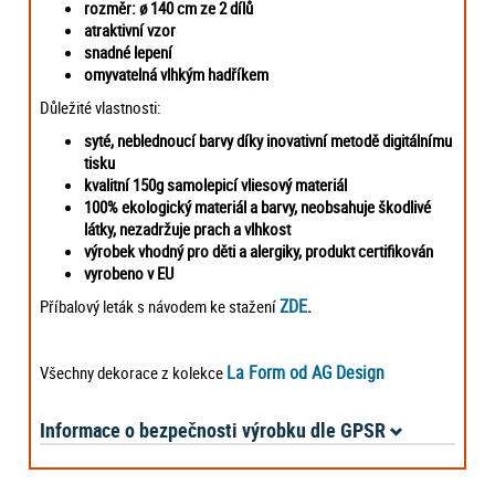
rozměr: ø 140 cm ze 2 dílů
atraktivní vzor
snadné lepení
omyvatelná vlhkým hadříkem
Důležité vlastnosti:
syté, neblednoucí barvy díky inovativní metodě digitálnímu
tisku
kvalitní 150g samolepicí vliesový materiál
100% ekologický materiál a barvy, neobsahuje škodlivé
látky, nezadržuje prach a vlhkost
výrobek vhodný pro děti a alergiky, produkt certifikován
vyrobeno v EU
ZDE
Příbalový leták s návodem ke stažení
.
La Form od AG Design
Všechny dekorace z kolekce
Informace o bezpečnosti výrobku dle GPSR