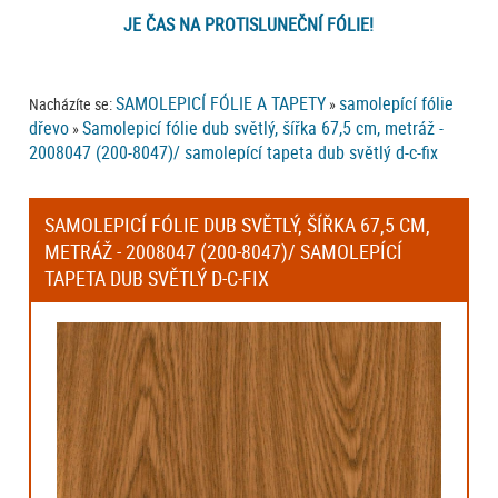
JE ČAS NA PROTISLUNEČNÍ FÓLIE!
SAMOLEPICÍ FÓLIE A TAPETY
samolepící fólie
Nacházíte se:
»
dřevo
Samolepicí fólie dub světlý, šířka 67,5 cm, metráž -
»
2008047 (200-8047)/ samolepící tapeta dub světlý d-c-fix
SAMOLEPICÍ FÓLIE DUB SVĚTLÝ, ŠÍŘKA 67,5 CM,
METRÁŽ - 2008047 (200-8047)/ SAMOLEPÍCÍ
TAPETA DUB SVĚTLÝ D-C-FIX