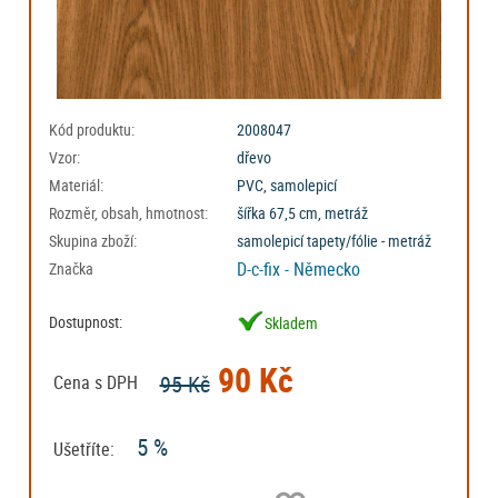
Kód produktu:
2008047
Vzor:
dřevo
Materiál:
PVC, samolepicí
Rozměr, obsah, hmotnost:
šířka 67,5 cm, metráž
Skupina zboží:
samolepicí tapety/fólie - metráž
D-c-fix - Německo
Značka
Dostupnost:
Skladem
90 Kč
95 Kč
Cena s DPH
5 %
Ušetříte: