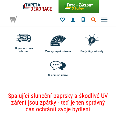
Doprava zboží
zdarma
Vzorky tapet zdarma
Rady, tipy, návody
O čem se mluví
Spalující sluneční paprsky a škodlivé UV
záření jsou zpátky - teď je ten správný
čas ochránit svoje bydlení