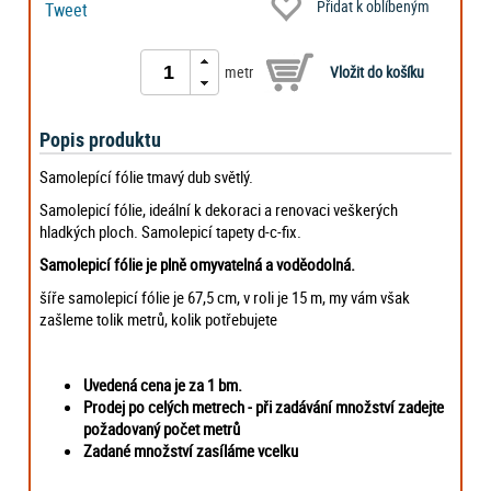
Přidat k oblíbeným
Tweet
metr
Popis produktu
Samolepící fólie tmavý dub světlý.
Samolepicí fólie, ideální k dekoraci a renovaci veškerých
hladkých ploch. Samolepicí tapety d-c-fix.
Samolepicí fólie je plně omyvatelná a voděodolná.
šíře samolepicí fólie je 67,5 cm, v roli je 15 m, my vám však
zašleme tolik metrů, kolik potřebujete
Uvedená cena je za 1 bm.
Prodej po celých metrech -
při zadávání množství zadejte
požadovaný počet metrů
Zadané množství zasíláme vcelku