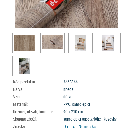
Kód produktu:
3465366
Barva:
hnědá
Vzor:
dřevo
Materiál:
PVC, samolepicí
Rozměr, obsah, hmotnost:
90 x 210 cm
Skupina zboží:
samolepicí tapety/fólie - kusovky
D-c-fix - Německo
Značka