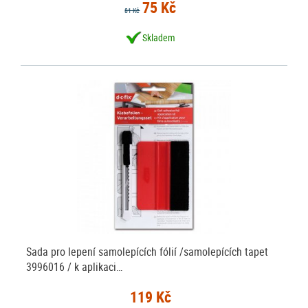
75 Kč
81 Kč
Skladem
Sada pro lepení samolepících fólií /samolepících tapet
3996016 / k aplikaci…
119 Kč