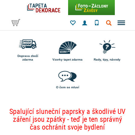
Doprava zboží
zdarma
Vzorky tapet zdarma
Rady, tipy, návody
O čem se mluví
Spalující sluneční paprsky a škodlivé UV
záření jsou zpátky - teď je ten správný
čas ochránit svoje bydlení