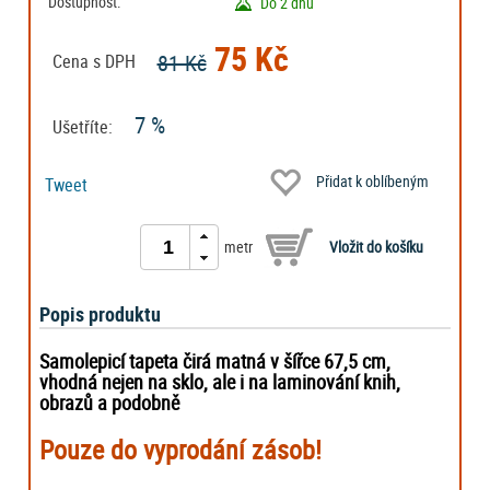
Dostupnost:
Do 2 dnů
75 Kč
81 Kč
Cena s DPH
7 %
Ušetříte:
Přidat k oblíbeným
Tweet
metr
Popis produktu
Samolepicí tapeta čirá matná v šířce 67,5 cm,
vhodná nejen na sklo, ale i na laminování knih,
obrazů a podobně
Pouze do vyprodání zásob!