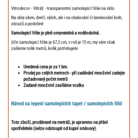
Vitrodecor - Vitráž - transparentní samolepicí fólie na sklo.
Na skla oken, dveří, výloh, ale i na obalování či laminování knih,
obrazů a podobně
Samolepicí fólie je plně omyvatelná a voděodolná.
šíře samolepicí fólie je 67,5 cm, v roli je 15 m, my vám však
zašleme tolik metrů, kolik potřebujete
Uvedená cena je za 1 bm.
Prodej po celých metrech -
při zadávání množství zadejte
požadovaný počet metrů
Zadané množství zasíláme vcelku
Návod na lepení samolepících tapet / samolepicích fólií
Toto zboží, prodávané na metráž, je upraveno na přání
spotřebitele (nelze odstoupit od kupní smlouvy).