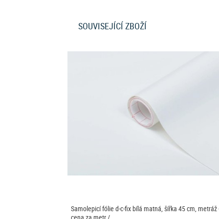
SOUVISEJÍCÍ ZBOŽÍ
Samolepicí fólie d-c-fix bílá matná, šířka 45 cm, metráž 
cena za metr /…