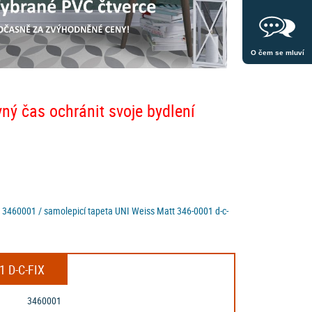
O čem se mluví
vný čas ochránit svoje bydlení
m 3460001 / samolepicí tapeta UNI Weiss Matt 346-0001 d-c-
 D-C-FIX
3460001