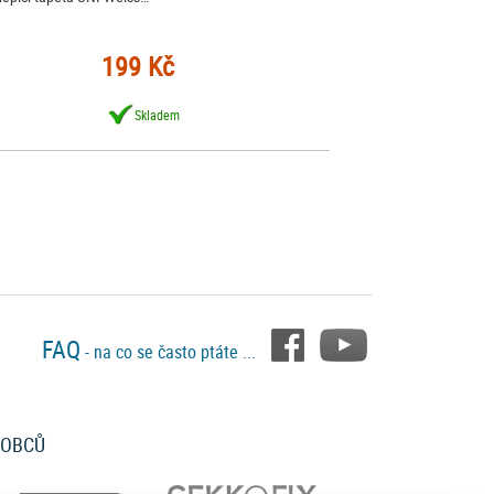
199 Kč
Skladem
FAQ
- na co se často ptáte ...
ROBCŮ