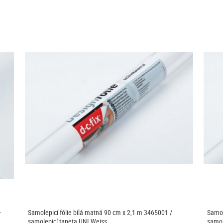
-
Samolepicí fólie bílá matná 90 cm x 2,1 m 3465001 /
Samol
samolepicí tapeta UNI Weiss…
samol