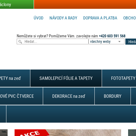
áclony
ÚVOD
NÁVODY A RADY
DOPRAVA A PLATBA
OBCHO
Nemůžete si vybrat? Pomůžeme Vám. zavolejte nám
+420 603 591 568
všechny weby
ETY na zeď
SAMOLEPICÍ FÓLIE A TAPETY
FOTOTAPETY 
OVÉ PVC ČTVERCE
DEKORACE na zeď
BORDURY