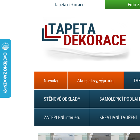
Tapeta dekorace
Foto z
Novinky
Akce, slevy, výprodej
TAP
STĚNOVÉ OBKLADY
SAMOLEPICÍ PODLAH
ZATEPLENÍ interiéru
KREATIVNÍ TVOŘENÍ