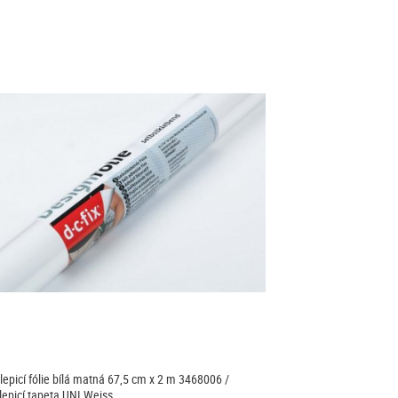
epicí fólie bílá matná 67,5 cm x 2 m 3468006 /
epicí tapeta UNI Weiss…