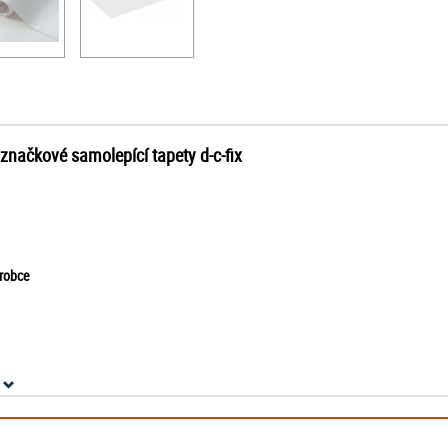
 značkové samolepící tapety d-c-fix
ýrobce