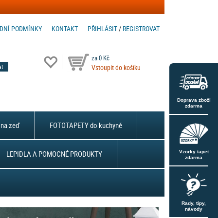
DNÍ PODMÍNKY
KONTAKT
PŘIHLÁSIT
/
REGISTROVAT
za 0 Kč
Vstoupit do košíku
Doprava zboží
zdarma
na zeď
FOTOTAPETY do kuchyně
LEPIDLA A POMOCNÉ PRODUKTY
Vzorky tapet
zdarma
Rady, tipy,
návody