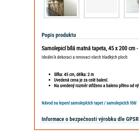
Popis produktu
Samolepicí bílá matná tapeta, 45 x 200 cm -
Ideální k dekoraci a renovaci všech hladkých ploch.
šířka: 45 cm,
délka: 2 m
Uvedená cena je za celé balení.
Na uvedený rozměr střiženo a baleno přímo od v
Návod na lepení samolepících tapet / samolepicích fólií
Informace o bezpečnosti výrobku dle GPSR