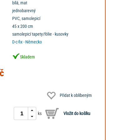
bílá, mat
jednobarevný
PVC, samolepicí
45 x 200 cm
samolepicí tapety/fólie - kusovky
D-c-fix - Německo
Skladem
č
Přidat k oblíbeným
ks