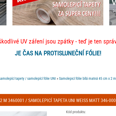
škodlivé UV záření jsou zpátky - teď je ten sprá
JE ČAS NA PROTISLUNEČNÍ FÓLIE!
amolepící tapety / samolepící fólie UNI
»
Samolepicí fólie bílá matná 45 cm x 2 
2 M 3460001 / SAMOLEPICÍ TAPETA UNI WEISS MATT 346-0001
Kód produktu: