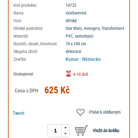
Kód produktu:
14722
Barva:
vícebarevná
Vzor:
dětský
Dětské podrobně:
Star Wars, Avengers, Transformers
Materiál:
PVC, samolepicí
Rozměr, obsah, hmotnost:
70 x 100 cm
Skupina zboží:
dekorace
Komar - Německo
Značka
Dostupnost:
6-10 dnů
625 Kč
Cena s DPH
Přidat k oblíbeným
Tweet