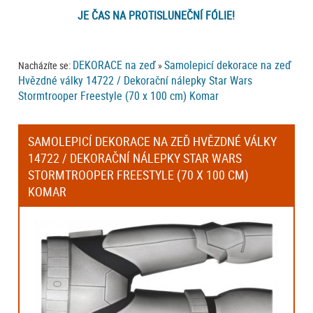
JE ČAS NA PROTISLUNEČNÍ FÓLIE!
DEKORACE na zeď
Samolepicí dekorace na zeď
Nacházíte se:
»
Hvězdné války 14722 / Dekorační nálepky Star Wars
Stormtrooper Freestyle (70 x 100 cm) Komar
SAMOLEPICÍ DEKORACE NA ZEĎ HVĚZDNÉ VÁLKY
14722 / DEKORAČNÍ NÁLEPKY STAR WARS
STORMTROOPER FREESTYLE (70 X 100 CM)
KOMAR