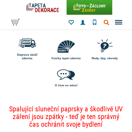
Doprava zboží
zdarma
Vzorky tapet zdarma
Rady, tipy, návody
O čem se mluví
Spalující sluneční paprsky a škodlivé UV
záření jsou zpátky - teď je ten správný
čas ochránit svoje bydlení