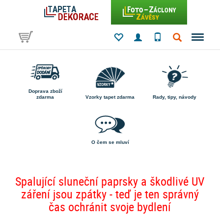
Doprava zboží
zdarma
Vzorky tapet zdarma
Rady, tipy, návody
O čem se mluví
Spalující sluneční paprsky a škodlivé UV
záření jsou zpátky - teď je ten správný
čas ochránit svoje bydlení