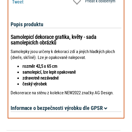
Přidat k oblíbeným
Tweet
Popis produktu
Samolepicí dekorace grafika, květy - sada
samolepicích obrázků
Samolepky jsou určeny k dekoraci zdí a jiných hladkých ploch
(dveře, skříně). Lze je opakovaně nalepovat.
rozměr 42,5 x 65 cm
samolepicí, lze lepit opakovaně
zdravotně nezávadné
český výrobek
Dekorerace na stěnu z kolekce NEW2022 značky AG Design.
Informace o bezpečnosti výrobku dle GPSR