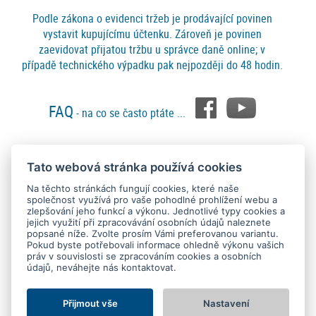
Podle zákona o evidenci tržeb je prodávající povinen
vystavit kupujícímu účtenku. Zároveň je povinen
zaevidovat přijatou tržbu u správce daně online; v
případě technického výpadku pak nejpozději do 48 hodin.
FAQ
- na co se často ptáte ...
Tato webová stránka používá cookies
Platební metody
Na těchto stránkách fungují cookies, které naše
společnost využívá pro vaše pohodlné prohlížení webu a
zlepšování jeho funkcí a výkonu. Jednotlivé typy cookies a
jejich využití při zpracovávání osobních údajů naleznete
popsané níže. Zvolte prosím Vámi preferovanou variantu.
Pokud byste potřebovali informace ohledně výkonu vašich
práv v souvislosti se zpracováním cookies a osobních
údajů, neváhejte nás kontaktovat.
Copyright © 2015 - 2026
SEO kvalitně
. All rights reserved.
Kontakt
Ochrana osobních údajů
O nás
Obchodní podmínky
Nastavení Cookies
Přijmout vše
Nastavení