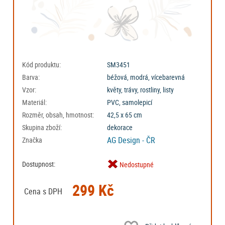
Kód produktu:
SM3451
Barva:
béžová, modrá, vícebarevná
Vzor:
květy, trávy, rostliny, listy
Materiál:
PVC, samolepicí
Rozměr, obsah, hmotnost:
42,5 x 65 cm
Skupina zboží:
dekorace
AG Design - ČR
Značka
Dostupnost:
Nedostupné
299 Kč
Cena s DPH