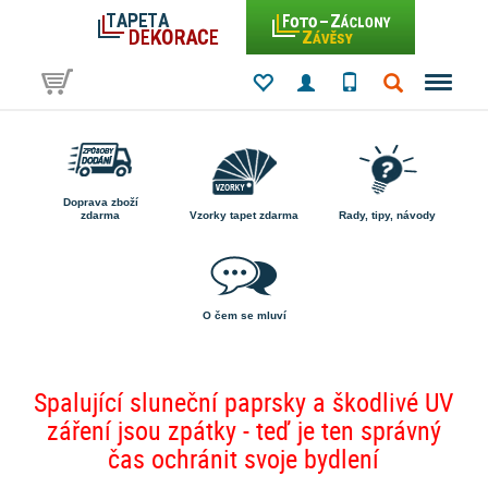
Doprava zboží
zdarma
Vzorky tapet zdarma
Rady, tipy, návody
O čem se mluví
Spalující sluneční paprsky a škodlivé UV
záření jsou zpátky - teď je ten správný
čas ochránit svoje bydlení