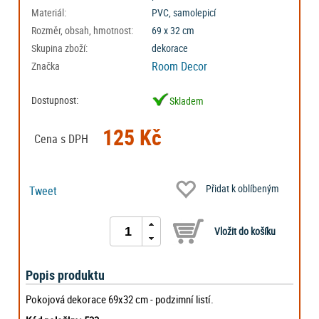
Materiál:
PVC, samolepicí
Rozměr, obsah, hmotnost:
69 x 32 cm
Skupina zboží:
dekorace
Room Decor
Značka
Dostupnost:
Skladem
125 Kč
Cena s DPH
Přidat k oblíbeným
Tweet
Popis produktu
Pokojová dekorace 69x32 cm - podzimní listí.