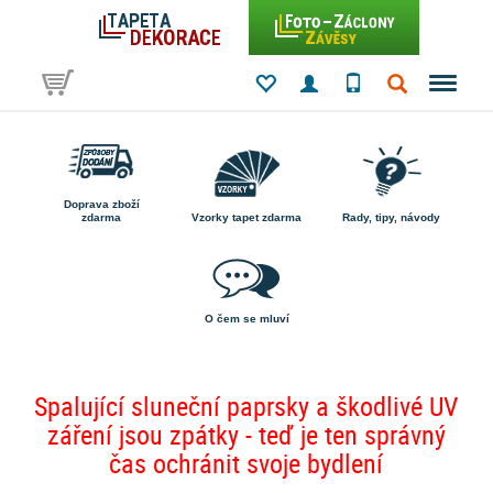
Doprava zboží
zdarma
Vzorky tapet zdarma
Rady, tipy, návody
O čem se mluví
Spalující sluneční paprsky a škodlivé UV
záření jsou zpátky - teď je ten správný
čas ochránit svoje bydlení