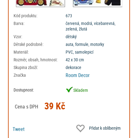
Kód produktu:
673
Barva:
červená, modrá, vícebarevná,
zelená, žlutá
Vzor:
dětský
Dětské podrobně:
auta, formule, motorky
Materiál:
PVC, samolepicí
Rozměr, obsah, hmotnost:
42 x 30 cm
Skupina zboží:
dekorace
Room Decor
Značka
Dostupnost:
Skladem
39 Kč
Cena s DPH
Přidat k oblíbeným
Tweet