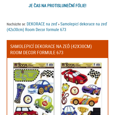
JE ČAS NA PROTISLUNEČNÍ FÓLIE!
DEKORACE na zeď
Samolepicí dekorace na zeď
Nacházíte se:
»
(42x30cm) Room Decor formule 673
SAMOLEPICÍ DEKORACE NA ZEĎ (42X30CM)
ROOM DECOR FORMULE 673